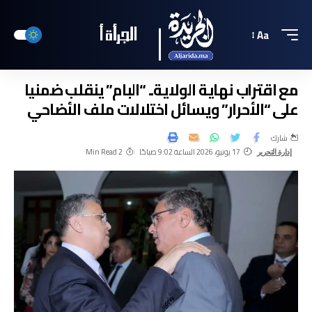
Aa
مع اقتراب نهاية الولاية.. “البام” ينقلب ضمنيا
على “الأحرار” ويسائل اختلالات ملف الأضاحي
شارك
17 يونيو، 2026 الساعة 9:02 صباحًا
2 Min Read
إدارة التحرير