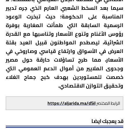
سيما بعد السخط الشعبي العارم الذي جره تدبير
المناسبة على الحكومة؛ حيث تبخرت الوعود
الرسمية السابقة التي طمأنت المغاربة بوفرة
رؤوس الأغنام وتنوع الأسعار وتناسبها مع القدرة
الشرائية، ليصطدم المواطنون قبيل العيد بقلة
العرض في الأسواق وارتفاع قياسي وصاروخي في
الأسعار، مما طرح تساؤلات حارقة حول مصير
وجدوى الملايير من أموال الدعم العمومي التي
خصصت للمستوردين بهدف كبح جماح الغلاء
وتحقيق التوازن الاقتصادي.
الرابط المختصر
https://aljarida.ma/d5il
قد يعجبك ايضا