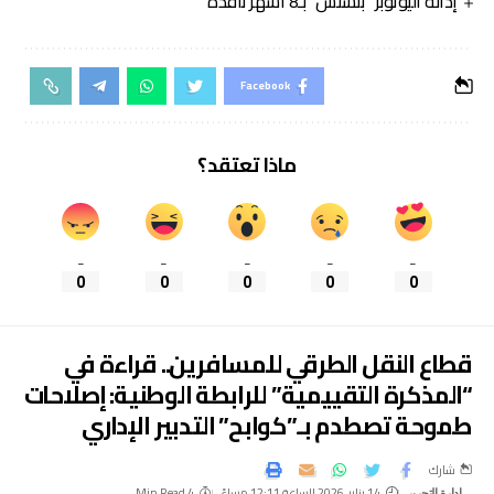
إدانة اليوتوبر “بنسنس” بـ8 أشهر نافذة
Facebook
ماذا تعتقد؟
_
_
_
_
_
0
0
0
0
0
قطاع النقل الطرقي للمسافرين.. قراءة في
“المذكرة التقييمية” للرابطة الوطنية: إصلاحات
طموحة تصطدم بـ”كوابح” التدبير الإداري
شارك
14 يناير، 2026 الساعة 12:11 مساءً
4 Min Read
إدارة التحرير