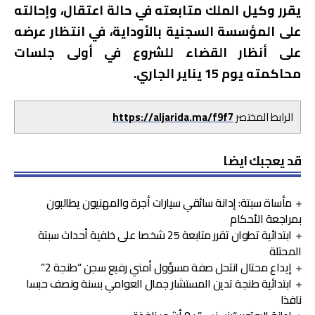
يقرر وكيل الملك متابعته في حالة اعتقال، وإحالته
على المؤسسة السجنية بالأوداية، في انتظار عرضه
على أنظار القضاء للشروع في أولى جلسات
محاكمته يوم 15 يناير الجاري.
الرابط المختصر
https://aljarida.ma/f9f7
قد يعجبك ايضا
مأساة سبتة: إدانة سائقي سيارات أجرة والمهنيون يطالبون
بمراجعة الأحكام
ابتدائية تطوان تقرر متابعة 25 شخصا على خلفية أحداث سبتة
المحتلة
إيداع محتال انتحل صفة مسؤول أمني رفيع سجن “طنجة 2”
ابتدائية طنجة تدين المستشار جمال العوامي بسنة ونصف حبسا
نافذا