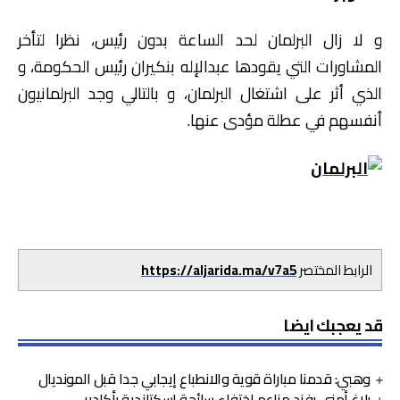
و لا زال البرلمان لحد الساعة بدون رئيس، نظرا لتأخر
المشاورات التي يقودها عبدالإله بنكيران رئيس الحكومة، و
الذي أثر على اشتغال البرلمان، و بالتالي وجد البرلمانيون
أنفسهم في عطلة مؤدى عنها.
الرابط المختصر
https://aljarida.ma/v7a5
قد يعجبك ايضا
وهبي: قدمنا مباراة قوية والانطباع إيجابي جدا قبل المونديال
بلاغ أمني يفند مزاعم اختفاء سائحة اسكتلندية بأكادير