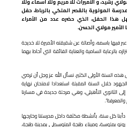
ي رشيد، و الأميرات للا مريم وللا أسماء وللا
درسة المولوية بالقصر الملكي بالرباط، حفل
الدراسية 2015- 2016. واستهل هذا الحفل، الذي حضره عدد من الأمراء
ا الأمير مولاي الحسن.
بر فيها باسمه، وأصالة عن شقيقته الأميرة للا خديجة
زه بالرعاية السامية والعناية الفائقة التي أحاط بهما
 هذه السنة الأولى الكثير، نسأل الله عز وجل أن ترضي
جهود خلال السنة المقبلة استعدادا لامتحان نهاية
 إلى الثانوي التأهيلي، وهي مرحلة جديدة في مسارنا
والمعرفة”.
دأبنا كل سنة، بأنشطة مكثفة داخل مدرستنا وخارجها
ع رونو بملوسة، وميناء طنجة المتوسطي بمدينة طنجة،