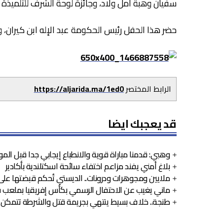
سفيان وهبة أمل ولاد، وجائزة لوحة الشرف للتلميذة ن
حضر هذا الحفل رئيس الحكومة عبد الإله ابن كيران، ووز
الرابط المختصر
https://aljarida.ma/1ed0
قد يعجبك ايضا
وهبي: قدمنا مباراة قوية والانطباع إيجابي جدا قبل المو
بلاغ أمني يفند مزاعم اختفاء سائحة اسكتلندية بأكادير
ملايين ومجوهرات ودرونات.. الديستي تُحكم قبضتها على 
ماني يغيب عن الاحتفال الرسمي بكأس إفريقيا بملعب ف
طنجة.. خلاف بسيط ينتهي بجريمة قتل والشرطة تتمكن 