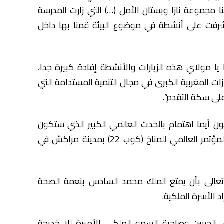
 مجموعة نازا وبستان الأمل (…) التي زارت المدرسة
وأشرفت على أنشطة في موضوع البيئة قمنا بها داخل
يا مولاي هذه الزيارات والأنشطة إفادة كبيرة جدا،
زات المغربية الكبرى في مجال التنمية المستدامة التي
لى سكة التقدم”.
ون أيما اهتمام بالحدث العالمي الكبير الذي ستكون
المملكة المغربية مسرحا له، والمتمثل في انعقاد المؤتمر العالمي للمناخ (كوب 22) بمدينة مراكش في
 تعالى بأن يمتع الملك محمد السادس بنعمة الصحة
د الأسرة الملكية.
ي الحسن وصاحبة السمو الملكي الأميرة للا خديجة