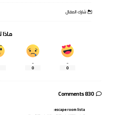
شارك المقال
ماذا 
_
_
0
0
830 Comments
:
escape room lista