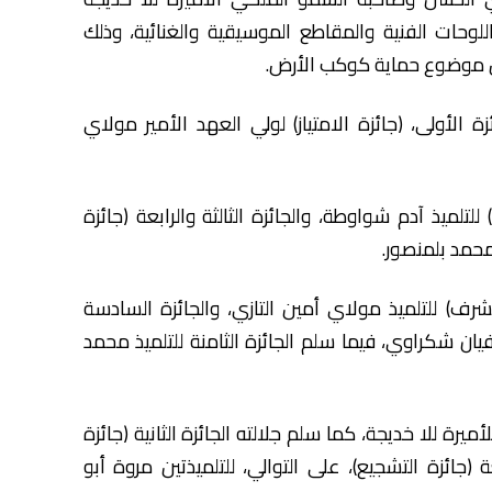
وحات الفنية والمقاطع الموسيقية والغنائية، وذلك
حول موضوع حماية كوكب الأرض.
الأولى، (جائزة الامتياز) لولي العهد الأمير مولاي
 للتلميذ آدم شواوطة، والجائزة الثالثة والرابعة (جائزة
ومحمد بلمنصور.
شرف) للتلميذ مولاي أمين التازي، والجائزة السادسة
سفيان شكراوي، فيما سلم الجائزة الثامنة للتلميذ محمد
لأميرة للا خديجة، كما سلم جلالته الجائزة الثانية (جائزة
ابعة (جائزة التشجيع)، على التوالي، للتلميذتين مروة أبو