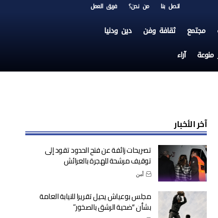
اتصل بنا
من نحن؟
فريق العمل
مجتمع
ثقافة وفن
دين ودنيا
ر منوعة
آراء
آخر الأخبار
تصريحات زائفة عن فتح الحدود تقود إلى
توقيف مرشحة للهجرة بالعرائش
أمن
مجلس بوعياش يحيل تقريرا للنيابة العامة
بشأن “ضحية الرشق بالصخور”