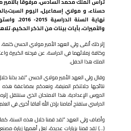
ترأس الملك محمد السادس، مرفوقا بالأمير مولا
حسناء، و مولاي إسماعيل، اليوم السبت،بالم
نهاية السنة 
والأميرات، بآيات بينات من الذكر الحكيم، تلاه
إثر ذلك ألقى ولي العهد الأمير مولاي الحسن كلمة، ع
وكافة زملائهما في الدراسة، عن فرحته الكبيرة واعتزا
الملك هذا الحفل.
وقال ولي العهد الأمير مولاي الحسن “لقد بذلنا خلال
نتائجها جلالتكم المنيفة، ونعدكم بمضاعفة هذه ال
الدروس الإعدادية، هذا الامتحان الذي سننتقل إثره
الدراسي ستفتح أمامنا بإذن الله آفاقا أخرى في العلم 
وأضاف ولي العهد “لقد قمنا خلال هذه السنة، كما 
(…) لقد قمنا بزيارات عديدة، لعل أهمها زيارة مصن