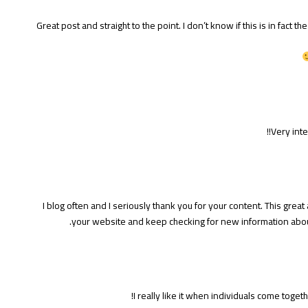
Great post and straight to the point. I don’t know if this is in fact 
!
Very inte
I blog often and I seriously thank you for your content. This great 
your website and keep checking for new information about
I really like it when individuals come toge