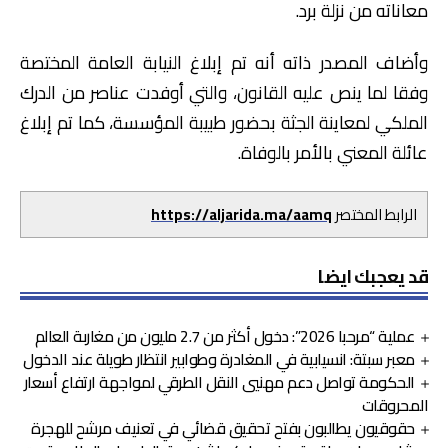
معاناته من نزلة برد.
وأضاف المصدر ذاته أنه تم إبلاغ النيابة العامة المختصة
وفقا لما ينص عليه القانون، والتي أوفدت عناصر من الدرك
الملكي لمعاينة الجثة بحضور طبيبة المؤسسة، كما تم إبلاغ
عائلة المعني بالأمر بالوفاة.
الرابط المختصر
https://aljarida.ma/aamq
قد يعجبك ايضا
عملية “مرحبا 2026”: دخول أكثر من 2.7 مليون من مغاربة العالم
معبر سبتة: انسيابية في المغادرة وطوابير انتظار طويلة عند الدخول
الحكومة تواصل دعم مهنيي النقل الطرقي لمواجهة ارتفاع أسعار
المحروقات
حقوقيون يطالبون بفتح تحقيق قضائي في تعنيف مرشح للهجرة