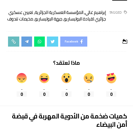
إبراهيم غالي
,
المؤسسة العسكرية الجزائرية
,
تعيين عسكري
TAGGED:
جزائري لقيادة البوليساريو
,
جبهة البوليساريو
,
مخيمات تندوف
Facebook
ماذا تعتقد؟
_
_
_
_
_
0
0
0
0
0
كميات ضخمة من الأدوية المهربة في قبضة
أمن البيضاء