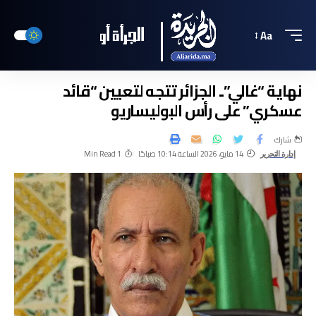
Aa
نهاية “غالي”.. الجزائر تتجه لتعيين “قائد
عسكري” على رأس البوليساريو
شارك
14 مايو، 2026 الساعة 10:14 صباحًا
1 Min Read
إدارة التحرير