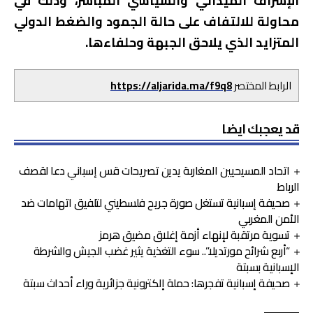
الإشراف الميداني والسياسي المباشر، وذلك في
محاولة للالتفاف على حالة الجمود والضغط الدولي
المتزايد الذي يلاحق الجبهة وحلفاءها.
الرابط المختصر
https://aljarida.ma/f9q8
قد يعجبك ايضا
اتحاد المسيحيين المغاربة يدين تصريحات قس إسباني دعا لقصف
الرباط
صحيفة إسبانية تستغل صورة جريح فلسطيني لتلفيق اتهامات ضد
الأمن المغربي
تسوية مرتقبة لإنهاء أزمة إغلاق مضيق هرمز
“أربع شرائح مورتديلا”.. سوء التغذية يثير غضب الجيش والشرطة
الإسبانية بسبتة
صحيفة إسبانية تفجرها: حملة إلكترونية جزائرية وراء أحداث سبتة