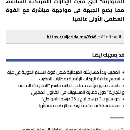
المتوازنة” التي ميزت الإدارات الأمريكية السابقة،
مما يضع الجبهة في مواجهة مباشرة مع القوة
العظمى الأولى عالميا.
الرابط المختصر
https://aljarida.ma/fr46
قد يعجبك ايضا
المغرب يبدأ مشاركته الميدانية ضمن قوة السلام الدولية في غزة
تعميم بطاقة الإركاب الرقمية بمطارات المغرب
طنجة.. صدور مؤلف جماعي لطلبة ماستر “المنازعات المدنية
والتجارية” حول حماية المستهلك في القانون المغربي
رحو: سلع بـ 3 دراهم تباع بـ 25 درهما للمواطن!
صفقة سككية ضخمة لربط مطار طنجة بمينائها
الإدانة الواضحة للهجمات
,
الداخلة
,
السمارة
,
الموقف
TAGGED: