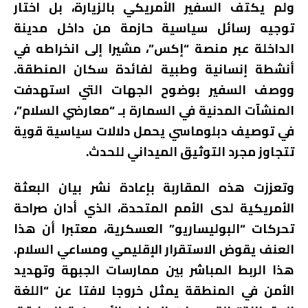
ولم يكتف السفير الأمريكي بالزيارة، بل اختار
توجيه رسائل سياسية حازمة من داخل مدينة
الداخلة عبر منصة “إكس”، مشيرا إلى انخراطه في
أنشطة إنسانية وطبية لفائدة سكان المنطقة.
ووصف السفير بوضوح الجهات التي استهدفت
المنشآت المدنية في السمارة بـ “معارضي السلام”،
في توصيف دبلوماسي يحمل دلالات سياسية قوية
تتجاوز مجرد التوثيق الميداني للحدث.
وتعززت هذه المقاربة بإعادة نشر بيان البعثة
الأمريكية لدى الأمم المتحدة، الذي أدان صراحة
تحركات “البوليساريو” العسكرية، معتبرا أن هذا
العنف يقوض الاستقرار الإقليمي ومساعي السلام.
هذا الربط المباشر بين ممارسات الجبهة وتهديد
الأمن في المنطقة يمثل خروجا لافتا عن “اللغة