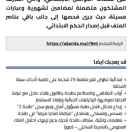
المشتكون متضمنة لمضامين تشهيرية وعبارات
مسيئة، حيث جرى فحصها إلى جانب باقي عناصر
الملف قبل إصدار الحكم الابتدائي.
الرابط المختصر
https://aljarida.ma/r9ml
قد يعجبك ايضا
ابتدائية تطوان تقرر متابعة 25 شخصا على خلفية أحداث سبتة
المحتلة
أرباب المقاهي والمطاعم بطنجة يطالبون بلقاء عاجل مع غرفة
التجارة لمواجهة الإكراهات الجبائية وإنقاذ الاستثمار
إيداع محتال انتحل صفة مسؤول أمني رفيع سجن “طنجة 2”
مسدس ولاسلكي يفضحان “مرافقا ملكيا مزيفا” في طنجة
بتعليمات ولائية.. سلطات طنجة تتحرك بحزم لإنهاء احتلال الملك
العمومي بالشريط الساحلي – (صور)