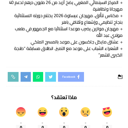
المركز السينمائي المغربي يضخ أزيد من 26 مليون درهم لدعم 40
مهرجانا وتظاهرة
مكناس تتألق.. مهرجان عيساوة 2026 يختتم دورته الاستثنائية
بنجاح تنظيمي وإشعاع وثقافي باهر
مهرجان موازين يضرب موعدا استثنائيا مع الجمهور في ملعب
مولاي عبد الله
عشاق مايكل جاكسون على موعد بالمسرح الملكي
الشعراء الشباب على موعد مع التميز.. انطلاق مسابقة “طنجة
الكبرى للشعر”
Facebook
ماذا تعتقد؟
_
_
_
_
_
0
0
0
0
0