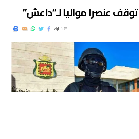
ا توقف عنصرا مواليا لـ”داعش”
شارك