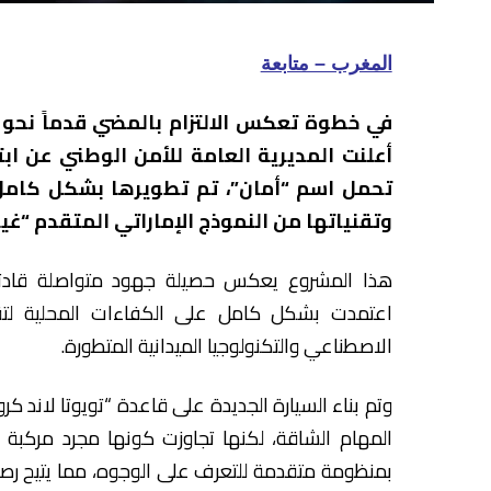
المغرب – متابعة
في خطوة تعكس الالتزام بالمضي قدماً نحو 
أعلنت المديرية العامة للأمن الوطني عن ا
تحمل اسم “أمان”، تم تطويرها بشكل كامل
وتقنياتها من النموذج الإماراتي المتقدم “غيا
هذا المشروع يعكس حصيلة جهود متواصلة قادتها ال
اعتمدت بشكل كامل على الكفاءات المحلية لتقد
الاصطناعي والتكنولوجيا الميدانية المتطورة.
وتم بناء السيارة الجديدة على قاعدة “تويوتا لاند كروز
المهام الشاقة، لكنها تجاوزت كونها مجرد مركبة ل
بمنظومة متقدمة للتعرف على الوجوه، مما يتيح ر