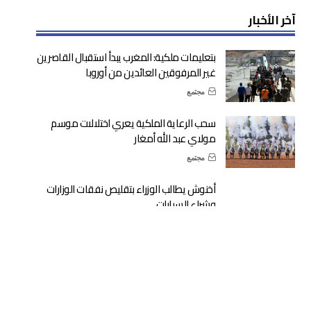
آخر الأخبار
بتعليمات ملكية: المغرب يبدأ استقبال القاصرين
غير المرفوقين العائدين من أوروبا
مجتمع
سحب الرعاية الملكية يعري اختلالات موسم
مولاي عبد الله أمغار
مجتمع
أخنوش يطالب الوزراء بتقليص نفقات الوزارات
وشراء السيارات
حكومة
مدريد تتأهب لمواجهة موجة اقتحام جديدة
لسبتة المحتلة
دولية