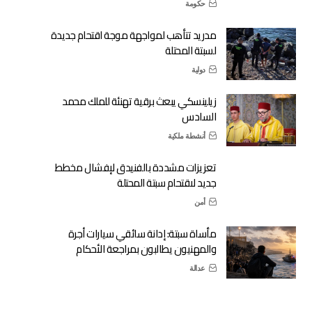
حكومة
مدريد تتأهب لمواجهة موجة اقتحام جديدة
لسبتة المحتلة
دولية
زيلينسكي يبعث برقية تهنئة للملك محمد
السادس
أنشطة ملكية
تعزيزات مشددة بالفنيدق لإفشال مخطط
جديد لاقتحام سبتة المحتلة
أمن
مأساة سبتة: إدانة سائقي سيارات أجرة
والمهنيون يطالبون بمراجعة الأحكام
عدالة