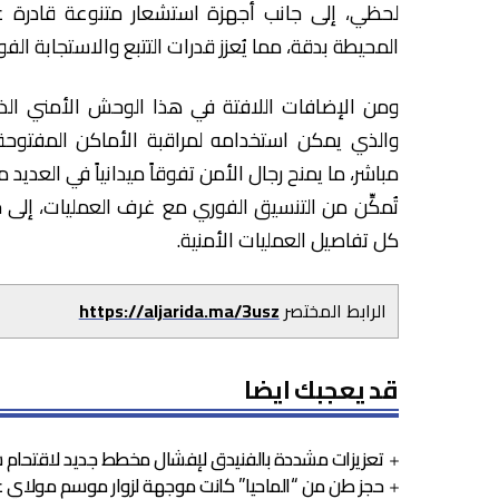
لحظي، إلى جانب أجهزة استشعار متنوعة قادرة عل
المحيطة بدقة، مما يُعزز قدرات التتبع والاستجابة الفور
ومن الإضافات اللافتة في هذا الوحش الأمني الذك
والذي يمكن استخدامه لمراقبة الأماكن المفتوح
مباشر، ما يمنح رجال الأمن تفوقاً ميدانياً في العد
تُمكِّن من التنسيق الفوري مع غرف العمليات، إلى
كل تفاصيل العمليات الأمنية.
الرابط المختصر
https://aljarida.ma/3usz
قد يعجبك ايضا
تعزيزات مشددة بالفنيدق لإفشال مخطط جديد لاقتحام س
حجز طن من “الماحيا” كانت موجهة لزوار موسم مولاي عبد