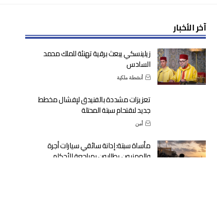
آخر الأخبار
زيلينسكي يبعث برقية تهنئة للملك محمد
السادس
أنشطة ملكية
تعزيزات مشددة بالفنيدق لإفشال مخطط
جديد لاقتحام سبتة المحتلة
أمن
مأساة سبتة: إدانة سائقي سيارات أجرة
والمهنيون يطالبون بمراجعة الأحكام
عدالة
مشروع مالية 2027: أربع أولويات كبرى لتنزيل
التوجيهات الملكية وتوطيد الدولة الاجتماعية
حكومة