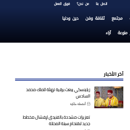
اتصل بنا
من نحن؟
فريق العمل
مجتمع
ثقافة وفن
دين ودنيا
ر منوعة
آراء
آخر الأخبار
زيلينسكي يبعث برقية تهنئة للملك محمد
السادس
أنشطة ملكية
تعزيزات مشددة بالفنيدق لإفشال مخطط
جديد لاقتحام سبتة المحتلة