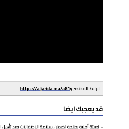
الرابط المختصر
https://aljarida.ma/a81y
قد يعجبك ايضا
تعبئة أمنية بطنجة لضمان سلامة الاحتفالات بعد تأهل 