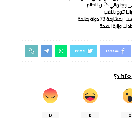
ى ربع نهائي كأس العالم
يا تتوج باللقب
كة 73 دولة بطنجة
دات وزارة الصحة
Twitter
Facebook
تعتقد؟
_
_
_
0
0
0