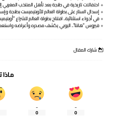
احتفالات تاريخية في طنجة بعد تأهل المنتخب المغربي إل
إسدال الستار على بطولة العالم للأوبتيميست بطنجة وإسبان
في أجواء استثنائية.. افتتاح بطولة العالم للشراع “أوبتيميست” بمشار
فيروس “هانتا”.. اليوبي يكشف مصدره وأعراضه واستعدا
شارك المقال
ماذا 
_
_
0
0