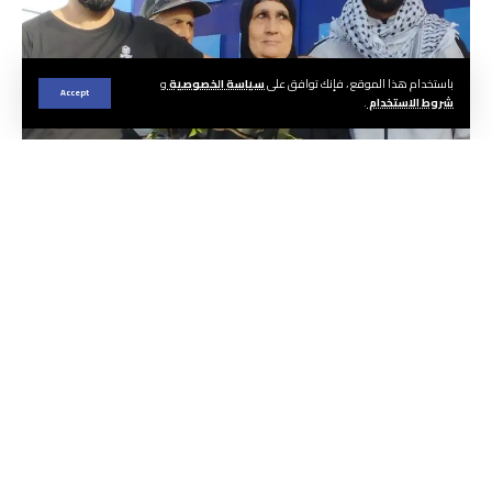
باستخدام هذا الموقع ، فإنك توافق على
سياسة الخصوصية
و
Accept
شروط الاستخدام
.
الجريدة ا هيئة التحرير
تم، اليوم السبت 27 شتنبر الجاري، الإفراج عن سعيد
وأيمن الشبلي، شقيقي الراحل ياسين الشبلي، بعد
انتهائهما من تنفيذ العقوبة السجنية الصادرة في
حقهما عن المحكمة الابتدائية بمدينة بنجرير، والتي
قضت بسجنهما ثلاثة أشهر نافذة.
وينتظر أن تصدر محكمة الاستئناف بمراكش حكمها في