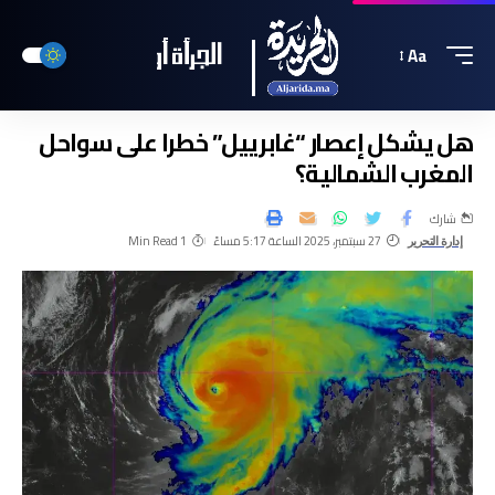
Aa
هل يشكل إعصار “غابرييل” خطرا على سواحل
المغرب الشمالية؟
شارك
27 سبتمبر، 2025 الساعة 5:17 مساءً
1 Min Read
إدارة التحرير