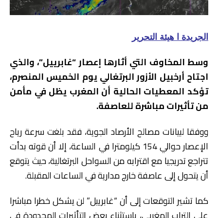
الجريدة ا هيئة التحرير
وسط المخاوف التي أثارها إعصار “غابرييل”، والذي
اجتاح أرخبيل الأزور البرتغالي يوم الخميس المنصرم،
تؤكد المعطيات الحالية أن المغرب يظل في مأمن
من تأثيرات مباشرة للعاصفة.
ووفقا لبيانات مصالح الأرصاد الجوية، فقد بلغت سرعة رياح
الإعصار حوالي 154 كيلومترا في الساعة، إلا أن قوته بدأت
تتراجع تدريجيا مع اقترابه من السواحل البرتغالية، حيث يتوقع
أن يتحول إلى عاصفة خارج مدارية في الساعات المقبلة.
كما تشير التوقعات إلى أن “غابرييل” لن يشكل خطرا مباشرا
على التراب المغربي، باستثناء بعض التأثيرات المحدودة في