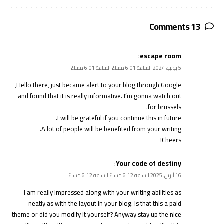
13 Comments
:
escape room
5 يوليو، 2024 الساعة 6:01 مساءً الساعة 6:01 مساءً
Hello there, just became alert to your blog through Google,
and found that it is really informative. I’m gonna watch out
for brussels.
I will be grateful if you continue this in future.
A lot of people will be benefited from your writing.
Cheers!
:
Your code of destiny
16 أبريل، 2025 الساعة 6:12 مساءً الساعة 6:12 مساءً
I am really impressed along with your writing abilities as
neatly as with the layout in your blog. Is that this a paid
theme or did you modify it yourself? Anyway stay up the nice