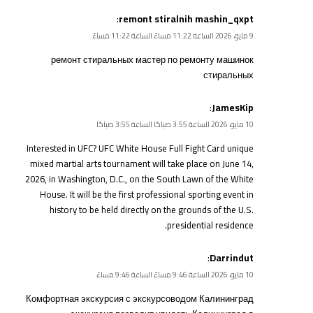
:
remont stiralnih mashin_qxpt
9 مايو، 2026 الساعة 11:22 مساءً الساعة 11:22 مساءً
ремонт стиральных
мастер по ремонту машинок
стиральных
:
JamesKip
10 مايو، 2026 الساعة 3:55 صباحًا الساعة 3:55 صباحًا
Interested in UFC?
UFC White House Full Fight Card
unique
mixed martial arts tournament will take place on June 14,
2026, in Washington, D.C., on the South Lawn of the White
House. It will be the first professional sporting event in
history to be held directly on the grounds of the U.S.
presidential residence.
:
Darrindut
10 مايو، 2026 الساعة 9:46 مساءً الساعة 9:46 مساءً
Комфортная экскурсия с экскурсоводом
Калининград