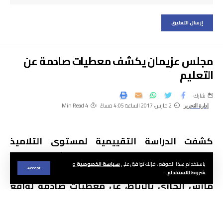
مجلس عزيمان يكشف معطيات صادمة عن
التعليم
شارك
2 مارس، 2017 الساعة 4:05 مساءً
4 Min Read
إدارة التحرير
كشفت الدراسة التقييمية لمستوى التلاميذ
المغاربة، التي قدمها المجلس الأعلى للتربية
باستخدام هذا الموقع ، فإنك توافق على
سياسة الخصوصية
و
والتكوين والبحث العلمي أمس الأربعاء فاتح
Accept
شروط الاستخدام
.
مارس الجاري بالرباط، عن معطيات صادمة لواقع
التعليم بالمغرب. وهمت هذه الدراسة عينة من
أكثر من 34 ألف تلميذ وتلميذة، يتابعون دراستهم