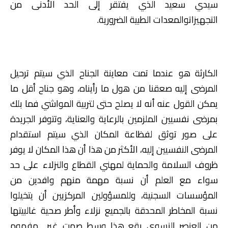
سيدي سعيد الذي يفتقر إلى الحد الأدنى من
التجهيزاتوالمعدات الطبية الضرورية.
الكارثة هو عندما تمت معاينة الجناح الذي سيتم ترحيل
المرضى إليه صعقنا من هول ما رأيناه، وهو جناح أقل ما
يمكن القول عنه أنه لا يصلح حتى لتربية المواشي فما بلك
بمرضى نفسيين الملزمين بالرعاية والعناية، وتتوفر الجريدة
على صور توثق لفظاعة المكان الذي سيتم استقدام
المرضى النفسيين إليه، الأكثر من هذا أن هذا المكان لا يوفر
ظروف السلامة والحماية لمهني القطاع والنزلاء على حد
سواء مع العلم أن نسبة مهمة منهم وافدين من
المؤسسات السجنية، وللمسؤولين المركزيين أن يتخيلوا
نسبة المخاطر المحدقة بالجميع نزلاء وأطر صحية غالبيتها
من العنصر النسوي يقع هذا وسط صمت غير مفهوم