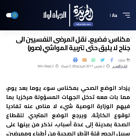
Aa
مكناس: فضيع.. نقل المرضى النفسيين الى
جناح لا يليق حتى لتربية المواشي (صور)
شارك
2 مارس، 2017 الساعة 5:28 مساءً
2 Min Read
إدارة التحرير
يزداد الوضع الصحي بمكناس سوء يوما بعد يوم،
مما بات معه تدخل الجهات المسؤولة مركزيا بما
فيهم الوزارة الوصية شيء لا مناص عنه تفاديا
لوقوع الكارثة. ويرجع الوضع المتردي للقطاع
الصحة بمدينة إلى عدة أسباب، نذكر من بينها على
سبيل الحصر قلة الأطر الصحية من أطباء وممرضين،