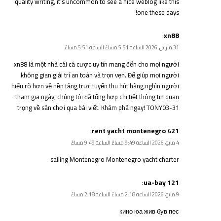
quality writing, it’s uncommon to see a nice weblog like this
!
one these days
:
xn88
31 مارس، 2026 الساعة 5:51 مساءً الساعة 5:51 مساءً
xn88
là một nhà cái cá cược uy tín mang đến cho mọi người
không gian giải trí an toàn và trọn vẹn. Để giúp mọi người
hiểu rõ hơn về nền tảng trực tuyến thu hút hàng nghìn người
tham gia ngày, chúng tôi đã tổng hợp chi tiết thông tin quan
trọng về sân chơi qua bài viết. Khám phá ngay! TONY03-31
:
rent yacht montenegro 421
4 مايو، 2026 الساعة 9:49 مساءً الساعة 9:49 مساءً
sailing Montenegro
Montenegro yacht charter
:
ua-bay 121
9 مايو، 2026 الساعة 2:18 مساءً الساعة 2:18 مساءً
кино юа
жив був пес