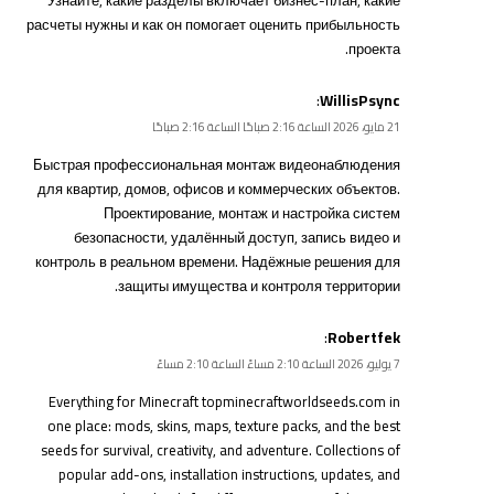
Узнайте, какие разделы включает бизнес-план, какие
расчеты нужны и как он помогает оценить прибыльность
проекта.
:
WillisPsync
21 مايو، 2026 الساعة 2:16 صباحًا الساعة 2:16 صباحًا
Быстрая профессиональная
монтаж видеонаблюдения
для квартир, домов, офисов и коммерческих объектов.
Проектирование, монтаж и настройка систем
безопасности, удалённый доступ, запись видео и
контроль в реальном времени. Надёжные решения для
защиты имущества и контроля территории.
:
Robertfek
7 يوليو، 2026 الساعة 2:10 مساءً الساعة 2:10 مساءً
Everything for Minecraft
topminecraftworldseeds.com
in
one place: mods, skins, maps, texture packs, and the best
seeds for survival, creativity, and adventure. Collections of
popular add-ons, installation instructions, updates, and