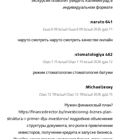
экскурсия
позволит увидеть Калининград в
индивидуальном формате.
:
naruto 641
11 مايو، 2026 الساعة 6:09 مساءً الساعة 6:09 مساءً
наруто смотреть
наруто смотреть качестве онлайн
:
stomatologiya 462
12 مايو، 2026 الساعة 1:15 صباحًا الساعة 1:15 صباحًا
режим стоматологии
стоматология батуми
:
MichaelJeoxy
15 مايو، 2026 الساعة 12:18 صباحًا الساعة 12:18 صباحًا
Нужен финаносвый план?
https://financedirector.by/investicionnyj-biznes-plan-
struktura-i-primer-dlja-investorov/
подробное объяснение
структуры документа, его роли в привлечении
инвесторов, получении кредита и запуске бизнеса.