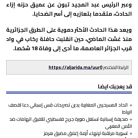
وعبر الرئيس عبد المجيد تبون عن عميق حزنه إزاء
الحادث، متقدما بتعازيه إلى أسر الضحايا.
ويعد هذا الحادث الأكثر دموية على الطرق الجزائرية
منذ غشت الماضي، حين انقلبت حافلة ركاب في واد
قرب الجزائر العاصمة، ما أدى إلى وفاة 18 شخصا.
الرابط المختصر
https://aljarida.ma/uur0
قد يعجبك ايضا
اتحاد المسيحيين المغاربة يدين تصريحات قس إسباني دعا لقصف
الرباط
صحيفة إسبانية تستغل صورة جريح فلسطيني لتلفيق اتهامات ضد
الأمن المغربي
تسوية مرتقبة لإنهاء أزمة إغلاق مضيق هرمز