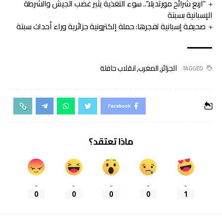
“أربع شرائح مورتديلا”.. سوء التغذية يثير غضب الجيش والشرطة
الإسبانية بسبتة
صحيفة إسبانية تفجرها: حملة إلكترونية جزائرية وراء أحداث سبتة
الجزائر
,
المغرب
,
انقلاب حافلة
TAGGED:
Facebook
ماذا تعتقد؟
_
_
_
_
_
0
0
0
0
1