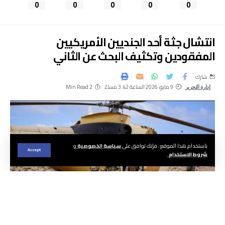
0
0
0
0
0
انتشال جثة أحد الجنديين الأمريكيين
المفقودين وتكثيف البحث عن الثاني
شارك
9 مايو، 2026 الساعة 3:42 مساءً
2 Min Read
إدارة التحرير
باستخدام هذا الموقع ، فإنك توافق على
سياسة الخصوصية
و
Accept
شروط الاستخدام
.