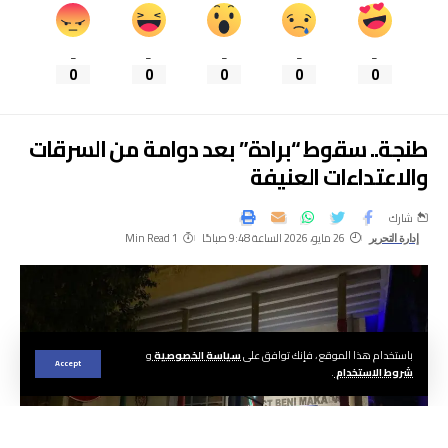
_
_
_
_
_
0
0
0
0
0
طنجة.. سقوط “برادة” بعد دوامة من السرقات
والاعتداءات العنيفة
شارك
26 مايو، 2026 الساعة 9:48 صباحًا
1 Min Read
إدارة التحرير
باستخدام هذا الموقع ، فإنك توافق على
سياسة الخصوصية
و
Accept
شروط الاستخدام
.