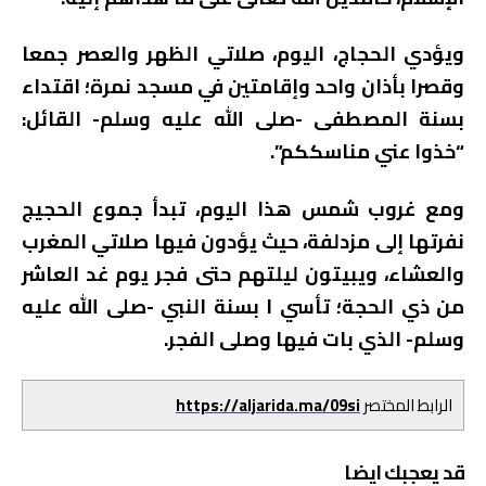
ويؤدي الحجاج، اليوم، صلاتي الظهر والعصر جمعا
وقصرا بأذان واحد وإقامتين في مسجد نمرة؛ اقتداء
بسنة المصطفى -صلى الله عليه وسلم- القائل:
“خذوا عني مناسككم”.
ومع غروب شمس هذا اليوم، تبدأ جموع الحجيج
نفرتها إلى مزدلفة، حيث يؤدون فيها صلاتي المغرب
والعشاء، ويبيتون ليلتهم حتى فجر يوم غد العاشر
من ذي الحجة؛ تأسي ا بسنة النبي -صلى الله عليه
وسلم- الذي بات فيها وصلى الفجر.
الرابط المختصر
https://aljarida.ma/09si
قد يعجبك ايضا