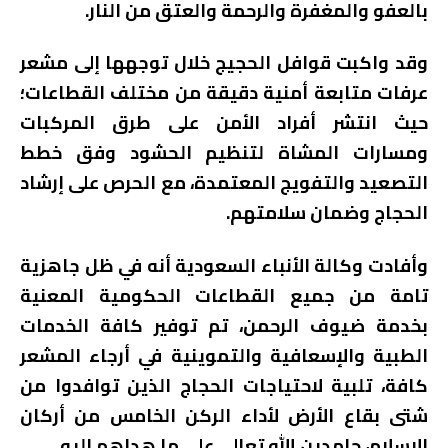
بالعفو والمغفرة والرحمة والعتق من النار.
وقد واكبت قوافل الحجيج خلال توجهها إلى مشعر
عرفات متابعة أمنية دقيقة من مختلف القطاعات؛
حيث انتشر أفراد الأمن على طرق المركبات
ومسارات المشاة لتنظيم الحشود وفق خطط
التصعيد والتفويج المعتمدة، مع الحرص على إرشاد
الحجاج وضمان سلامتهم.
وأفادت وكالة الأنباء السعودية أنه في ظل جاهزية
تامة من جميع القطاعات الحكومية المعنية
بخدمة ضيوف الرحمن، تم توفير كافة الخدمات
الطبية والإسعافية والتموينية في أرجاء المشعر
كافة، تلبية لاحتياجات الحجاج الذين توافدوا من
شتى بقاع الأرض لأداء الركن الخامس من أركان
الإسلام، حامدين الله تعالى على ما هداهم إليه.