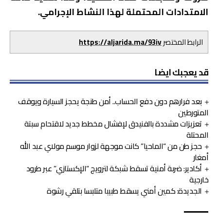
الامتدادات المحتملة لهذا النشاط الإجرامي.
الرابط المختصر
https://aljarida.ma/93iv
قد يعجبك ايضا
بعد فرارهم دون دفع الحساب.. أمن طنجة يحجز السيارة ويوقف
المتورطين
تعزيزات مشددة بالفنيدق لإفشال مخطط جديد لاقتحام سبتة
المحتلة
حجز طن من “الماحيا” كانت موجهة لزوار موسم مولاي عبد الله
أمغار
أكادير: ضربة أمنية تسقط شبكة لترويج “الإكستازي” عبر طرود
خارجية
الجديدة: كمين أمني يسقط طبيبا متلبسا بتلقي رشوة