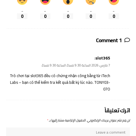
_
_
_
_
_
0
0
0
0
0
1 Comment
:
slot365
7 مارس، 2026 الساعة 9:30 مساءً الساعة 9:30 مساءً
Trò chơi tại
slot365
đều có chứng nhận công bằng từ iTech
Labs – bạn có thể kiểm tra kết quả bất kỳ lúc nào. TONY03-
07O
اترك تعليقاً
لن يتم نشر عنوان بريدك الإلكتروني.
الحقول الإلزامية مشار إليها بـ
*