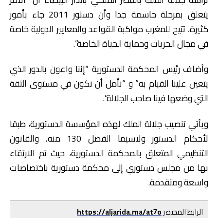
يتعلق بمرحلة حاسمة جدا وأن دستور 2011 جاء بأمور
كثيرة، تتيح للمغرب مواكبة القواعد والمعايير الدولية خاصة
في مجال الحريات وحماية الحياة الخاصة”.
وأضاف رئيس المحكمة الدستورية “إننا واعون بالدور الذي
يتعين علينا القيام به” و “نأمل أن نكون في مستوى الثقة
التي وضعها فينا صاحب الجلالة”.
ويأتي تنصيب جلالة الملك لهذه المؤسسة الدستورية، طبقا
لأحكام الدستور ولاسيما الفصل 130 منه، والقانون
التنظيمي المتعلق بالمحكمة الدستورية، حيث تم الارتقاء
بها من مجلس دستوري إلى محكمة دستورية باختصاصات
واسعة ومتقدمة.
الرابط المختصر
https://aljarida.ma/at7o