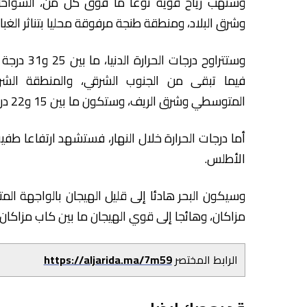
وستهب رياح قوية نوعا ما فوق كل من، السواحل 
وشرق البلاد، ومنطقة طنجة مرفوقة محليا بتناثر الغبار
فيما تبقى من الجنوب الشرقي، والمنطقة الشرق
المتوسطي وشرق الريف، وستكون ما بين 15 و22 درجة بباقي الأرجاء الأخرى.
أما درجات الحرارة خلال النهار، فستشهد ارتفاعا 
الأطلس.
وسيكون البحر هادئا إلى قليل الهيجان بالواجهة الم
مزاكان، وهائجا إلى قوي الهيجان ما بين كاب مزاكان 
الرابط المختصر
https://aljarida.ma/7m59