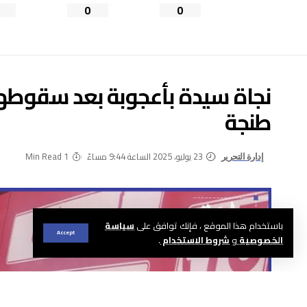
0
0
نجاة سيدة بأعجوبة بعد سقوطه
طنجة
23 يوليو، 2025 الساعة 9:44 مساءً
1 Min Read
إدارة التحرير
باستخدام هذا الموقع ، فإنك توافق على
سياسة
Accept
الخصوصية
و
شروط الاستخدام
.