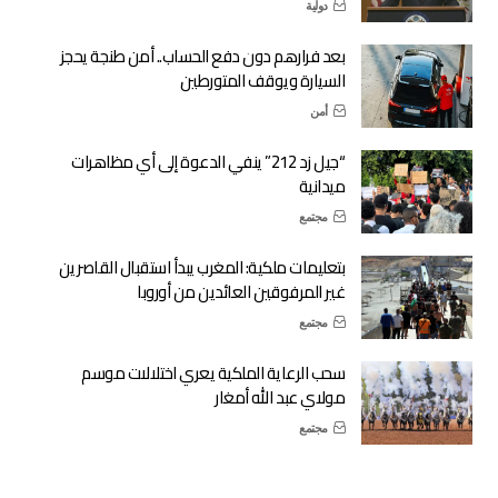
دولية
بعد فرارهم دون دفع الحساب.. أمن طنجة يحجز
السيارة ويوقف المتورطين
أمن
“جيل زد 212” ينفي الدعوة إلى أي مظاهرات
ميدانية
مجتمع
بتعليمات ملكية: المغرب يبدأ استقبال القاصرين
غير المرفوقين العائدين من أوروبا
مجتمع
سحب الرعاية الملكية يعري اختلالات موسم
مولاي عبد الله أمغار
مجتمع