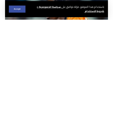
باستخدام هذا الموقع ، فإنك توافق على
سياسة الخصوصية
و
Accept
شروط الاستخدام
.
Oplus_131072
الجريدة ا هيئة التحرير
أحالت العصبة الوطنية لكرة القدم الاحترافية ملف
المهاجم الكونغولي لنادي نهضة بركان، بول فالير
باسين، على اللجنة المركزية للتأديب. وتأتي هذه