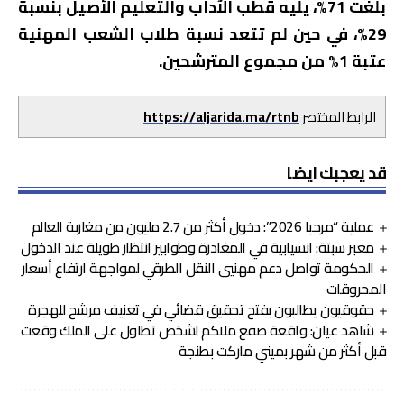
بلغت 71%، يليه قطب الآداب والتعليم الأصيل بنسبة
29%، في حين لم تتعد نسبة طلاب الشعب المهنية
عتبة 1% من مجموع المترشحين.
الرابط المختصر
https://aljarida.ma/rtnb
قد يعجبك ايضا
عملية “مرحبا 2026”: دخول أكثر من 2.7 مليون من مغاربة العالم
معبر سبتة: انسيابية في المغادرة وطوابير انتظار طويلة عند الدخول
الحكومة تواصل دعم مهنيي النقل الطرقي لمواجهة ارتفاع أسعار
المحروقات
حقوقيون يطالبون بفتح تحقيق قضائي في تعنيف مرشح للهجرة
شاهد عيان: واقعة صفع ملاكم لشخص تطاول على الملك وقعت
قبل أكثر من شهر بميني ماركت بطنجة