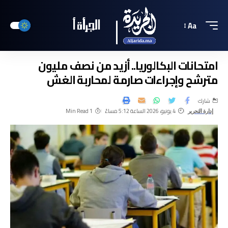
Aa
امتحانات البكالوريا.. أزيد من نصف مليون
مترشح وإجراءات صارمة لمحاربة الغش
شارك
4 يونيو، 2026 الساعة 5:12 مساءً
1 Min Read
إدارة التحرير