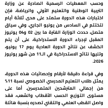
وحسب المعطيات الرسمية الصادرة عن وزارة
التربية الوطنية والتعليم الأولي والرياضة، فإن
اختبارات هذه الدورة ستمتد على مدى ثلاثة أيام
لتختتم في السادس من يونيو الجاري. وفي سياق
متصل، حددت الوزارة الفترة ما بين 02 و04 يوليوز
المقبل لإجراء الدورة الاستدراكية، على أن يتم
الكشف عن نتائج الدورة العادية يوم 17 يونيو،
وتليها نتائج الاستدراكية في الـ11 من شهر يوليوز
2026.
وفي قراءة دقيقة لأرقام وإحصائيات هذه الدورة،
يمثل طلاب التعليم المدرسي الخصوصي نسبة 11%
من إجمالي المترشحين المتمدرسين. أما على
مستوى التوزيع الحسب الأقطاب والشعب، فقد
واصل القطب العلمي والتقني تصدره بنسبة هائلة