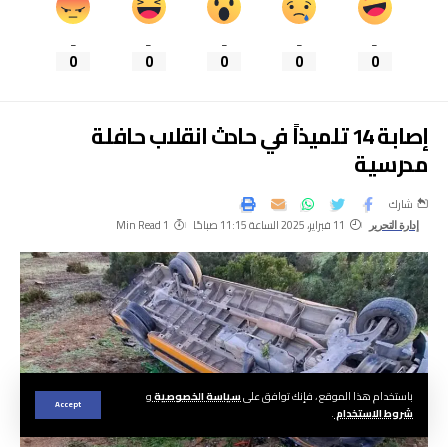
_
_
_
_
_
0
0
0
0
0
إصابة 14 تلميذاً في حادث انقلاب حافلة
مدرسية
شارك
11 فبراير، 2025 الساعة 11:15 صباحًا
1 Min Read
إدارة التحرير
باستخدام هذا الموقع ، فإنك توافق على
سياسة الخصوصية
و
Accept
شروط الاستخدام
.