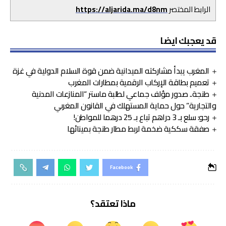
الرابط المختصر
https://aljarida.ma/d8nm
قد يعجبك ايضا
المغرب يبدأ مشاركته الميدانية ضمن قوة السلام الدولية في غزة
تعميم بطاقة الإركاب الرقمية بمطارات المغرب
طنجة.. صدور مؤلف جماعي لطلبة ماستر “المنازعات المدنية
والتجارية” حول حماية المستهلك في القانون المغربي
رحو: سلع بـ 3 دراهم تباع بـ 25 درهما للمواطن!
صفقة سككية ضخمة لربط مطار طنجة بمينائها
Facebook
ماذا تعتقد؟