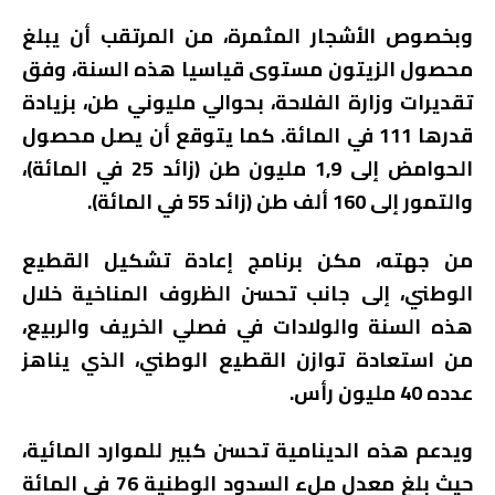
وبخصوص الأشجار المثمرة، من المرتقب أن يبلغ
محصول الزيتون مستوى قياسيا هذه السنة، وفق
تقديرات وزارة الفلاحة، بحوالي مليوني طن، بزيادة
قدرها 111 في المائة. كما يتوقع أن يصل محصول
الحوامض إلى 1,9 مليون طن (زائد 25 في المائة)،
والتمور إلى 160 ألف طن (زائد 55 في المائة).
من جهته، مكن برنامج إعادة تشكيل القطيع
الوطني، إلى جانب تحسن الظروف المناخية خلال
هذه السنة والولادات في فصلي الخريف والربيع،
من استعادة توازن القطيع الوطني، الذي يناهز
عدده 40 مليون رأس.
ويدعم هذه الدينامية تحسن كبير للموارد المائية،
حيث بلغ معدل ملء السدود الوطنية 76 في المائة