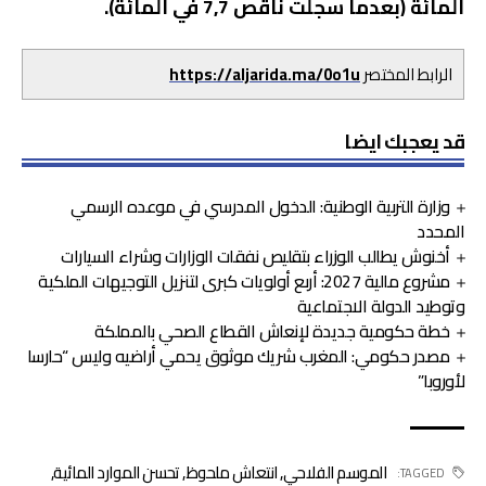
المائة (بعدما سجلت ناقص 7,7 في المائة).
الرابط المختصر
https://aljarida.ma/0o1u
قد يعجبك ايضا
وزارة التربية الوطنية: الدخول المدرسي في موعده الرسمي
المحدد
أخنوش يطالب الوزراء بتقليص نفقات الوزارات وشراء السيارات
مشروع مالية 2027: أربع أولويات كبرى لتنزيل التوجيهات الملكية
وتوطيد الدولة الاجتماعية
خطة حكومية جديدة لإنعاش القطاع الصحي بالمملكة
مصدر حكومي: المغرب شريك موثوق يحمي أراضيه وليس “حارسا
لأوروبا”
الموسم الفلاحي
,
انتعاش ملحوظ
,
تحسن الموارد المائية
,
TAGGED: