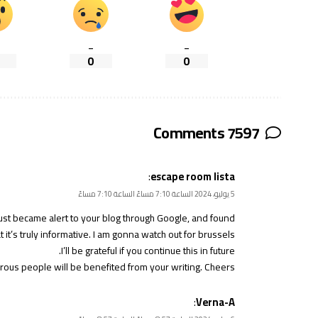
_
_
0
0
7597 Comments
:
escape room lista
5 يوليو، 2024 الساعة 7:10 مساءً الساعة 7:10 مساءً
just became alert to your blog through Google, and found
t it’s truly informative. I am gonna watch out for brussels.
I’ll be grateful if you continue this in future.
ous people will be benefited from your writing. Cheers!
:
Verna-A