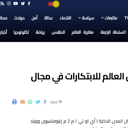
متابعات
سياسة
اقتصاد
عدالة
أمن
حوادث
صحة
السلطة الرابعة
مغاربة العالم
الطقس
رياضة
تكنولوجيا
أخبا
لعالم للابتكارات في مجال
شارك
يشارك المغرب في نهائيات كأس العالم للابتكارات في مجال المدن الذكية ( أي او تي / م 2 م إينوفاسيون وورلد