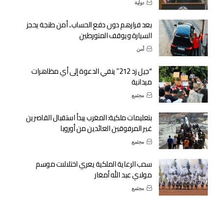
دولية
بعد فرارهم دون دفع الحساب.. أمن طنجة يحجز
السيارة ويوقف المتورطين
أمن
“جيل زد 212” ينفي الدعوة إلى أي مظاهرات
ميدانية
مجتمع
بتعليمات ملكية: المغرب يبدأ استقبال القاصرين
غير المرفوقين العائدين من أوروبا
مجتمع
سحب الرعاية الملكية يعري اختلالات موسم
مولاي عبد الله أمغار
مجتمع