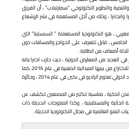
التنمية والتطوير التكنولوجي “سمارتيلاب” ، أن الفريق
 وانجلترا ، وذلك من أجل المساهمة في نشر الإشعاع
مغربي ، هو التكنولوجيا المستعملة ” السنستينا” التي
ل الخامس ، قابل للتعرف على الحواجز والمسافات دون
لاثة أضعاف من الطاقة .
 في العديد من المعارض الدولية ، حيث حازت اختراعاته
على ميداليات وجوائز عديدة في معرض تركيا الدولي للاختراع من بينها الميدالية الذهبية في عام 2016. كما
حصل على “جائزة العلماء الشباب” الصادرة عن الاتحاد الدولي لعلوم الراديو في بكين في عام 2014 ، وجائزة
مدن الذكية ، مناسبة للكثير من المصنعين للكشف عن
الحالية والمستقبلية ، وكذا المنتوجات الحديثة ذات
ت النمو العالمية في مجال التكنولوجيا الحديثة .