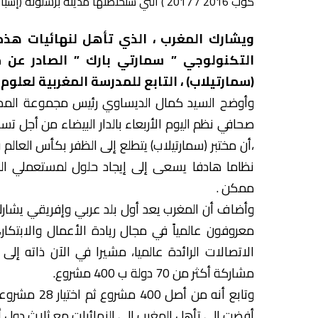
كوب 2016 / 2017 ) التي ستحتضنها مدينة برشلونة (إسبانيا) في مارس المقبل .
التكنولوجي ” سمارتي بارك ” الصادر عن م
(سمارتيلاب) ، التابع للمدرسة المغربية لعلوم
وأوضح السيد كمال الديساوي رئيس مجموعة المدرس
صحافي نظم اليوم الأربعاء بالدار البيضاء من أجل ت
،أن مختبر (سمارتيلاب) يتطلع إلى الظفر بكأس العالم
نظاما هادفا يسعى إلى إيجاد حلول لمستعملي ال
ممكن .
وأضاف أن المغرب يعد أول بلد عربي وإفريقي يشارك
معروفون عالمياً في مجال ريادة الأعمال والابتكا
مشاركة أكثر من 70 دولة ب 400 مشروع.
وتابع أنه من 
أفضت إلى تأهل المغرب إلى النهائيات مع ثلاث دول 