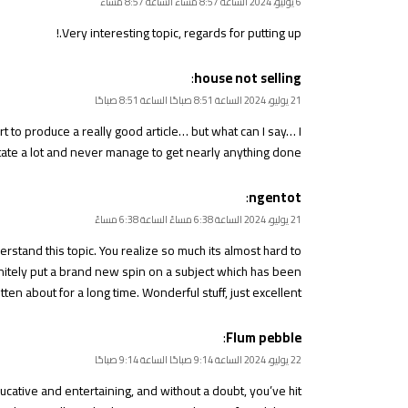
6 يوليو، 2024 الساعة 8:57 مساءً الساعة 8:57 مساءً
!
Very interesting topic, regards for putting up.
:
house not selling
21 يوليو، 2024 الساعة 8:51 صباحًا الساعة 8:51 صباحًا
t to produce a really good article… but what can I say… I
tate a lot and never manage to get nearly anything done.
:
ngentot
21 يوليو، 2024 الساعة 6:38 مساءً الساعة 6:38 مساءً
stand this topic. You realize so much its almost hard to
initely put a brand new spin on a subject which has been
tten about for a long time. Wonderful stuff, just excellent.
:
Flum pebble
22 يوليو، 2024 الساعة 9:14 صباحًا الساعة 9:14 صباحًا
ucative and entertaining, and without a doubt, you’ve hit