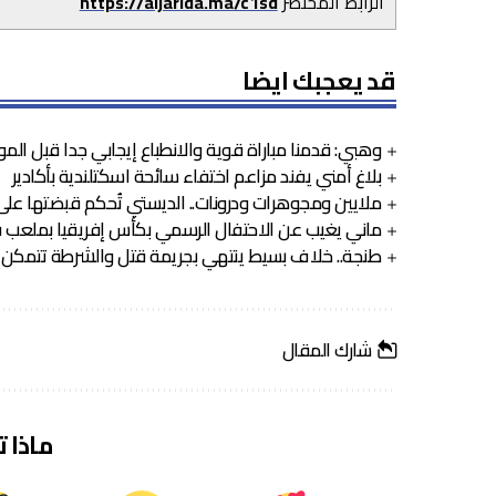
الرابط المختصر
https://aljarida.ma/c1sd
قد يعجبك ايضا
وهبي: قدمنا مباراة قوية والانطباع إيجابي جدا قبل المو
بلاغ أمني يفند مزاعم اختفاء سائحة اسكتلندية بأكادير
ملايين ومجوهرات ودرونات.. الديستي تُحكم قبضتها على 
ماني يغيب عن الاحتفال الرسمي بكأس إفريقيا بملعب ف
طنجة.. خلاف بسيط ينتهي بجريمة قتل والشرطة تتمكن 
شارك المقال
ماذا 