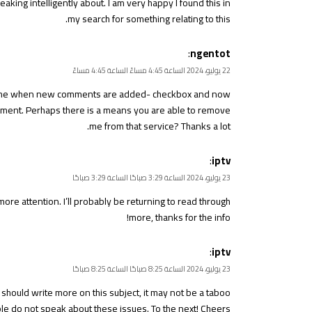
king intelligently about. I am very happy I found this in
my search for something relating to this.
:
ngentot
22 يوليو، 2024 الساعة 4:45 مساءً الساعة 4:45 مساءً
ify me when new comments are added- checkbox and now
mment. Perhaps there is a means you are able to remove
me from that service? Thanks a lot.
:
iptv
23 يوليو، 2024 الساعة 3:29 صباحًا الساعة 3:29 صباحًا
more attention. I’ll probably be returning to read through
more, thanks for the info!
:
iptv
23 يوليو، 2024 الساعة 8:25 صباحًا الساعة 8:25 صباحًا
 should write more on this subject, it may not be a taboo
le do not speak about these issues. To the next! Cheers.