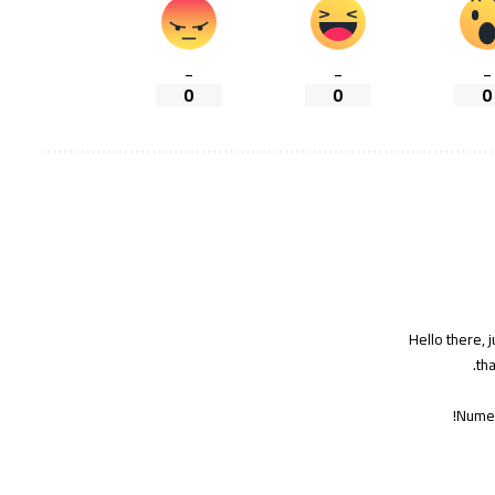
_
_
_
0
0
0
Hello there, 
tha
Numer