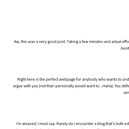
Aw, this was a very good post. Taking a few minutes and actual effor
hesi
Right here is the perfect webpage for anybody who wants to under
argue with you (not that I personally would want to…HaHa). You def
wri
I’m amazed, I must say. Rarely do I encounter a blog that’s both ed