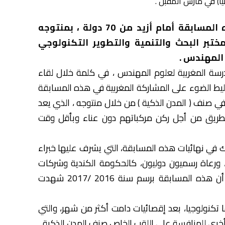
ويشارك المغرب ، الذي تأهل لنهائيات هذه المسابقة أمام أزيد من 70 دولة ، بمنتوجه
ختبر البحث والتنمية والتطوير التكنولوجي
 المهندس .
ة المغربية لعلوم المهندس ، في كلمة خلال لقاء
سليط الضوء على المشاركة المغربية في هذه المسابقة
 في صنف ( المدن الذكية ) من خلال منتوجه ، الذي يعد
طريق من أجل ركن مركباتهم دون عناء وبأقل وقت
 في نهائيات هذه المسابقة، التي يشرف عليها خبراء
ر، ورعاة رسميون دوليون، كالحكومة الكندية وشركات
الاتصالات الرائدة عالميا، مشيرا في الآن ذاته إلى أن هذه المسابقة برسم سنة 2016 /2017 شهدت
أصل 400 مشروع ثم اختيار 28 مشروعا تكنولوجيا، بعد إقصائيات دامت أكثر من شهر، والتي
أخرى للمنافسة على اللقب الخاص صنف المدن الذكية .