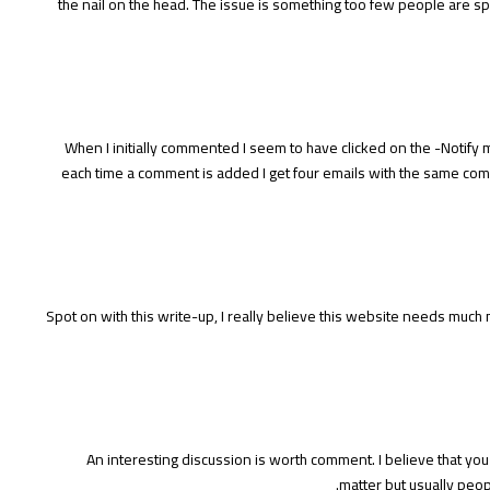
the nail on the head. The issue is something too few people are spea
When I initially commented I seem to have clicked on the -Not
each time a comment is added I get four emails with the same co
Spot on with this write-up, I really believe this website needs much 
An interesting discussion is worth comment. I believe that you
matter but usually peop