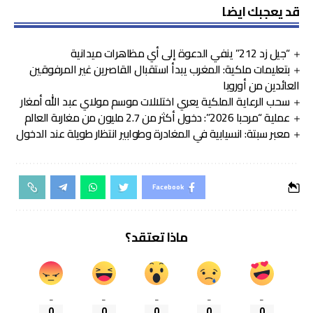
قد يعجبك ايضا
“جيل زد 212” ينفي الدعوة إلى أي مظاهرات ميدانية
بتعليمات ملكية: المغرب يبدأ استقبال القاصرين غير المرفوقين
العائدين من أوروبا
سحب الرعاية الملكية يعري اختلالات موسم مولاي عبد الله أمغار
عملية “مرحبا 2026”: دخول أكثر من 2.7 مليون من مغاربة العالم
معبر سبتة: انسيابية في المغادرة وطوابير انتظار طويلة عند الدخول
Facebook
ماذا تعتقد؟
_
_
_
_
_
0
0
0
0
0