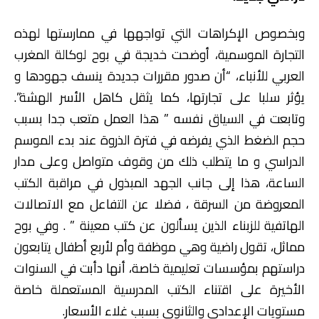
وبخصوص الإكراهات التي تواجهها في ممارستها لهذه
التجارة الموسمية، أوضحت خديجة في بوح لوكالة المغرب
العربي للأنباء، “أن صدور مقررات جديدة ينسف جهودها و
يؤثر سلبا على تجارتها، كما يثقل كاهل الأسر الهشة”.
وتابعت في السياق نفسه ” هذا العمل متعب جدا بسبب
حجم الضغط الذي يفرضه في فترة الذروة عند بدء الموسم
الدراسي و ما يتطلب ذلك من وقوف متواصل وعلى مدار
الساعة، هذا إلى جانب الجهد المبذول في مراقبة الكتب
المعروضة من السرقة ، فضلا عن التفاعل مع الاتصالات
الهاتفية للزبناء الذين يسألون عن كتب معينة ” . وفي بوح
مماثل، تقول راضية وهي موظفة وأم لأربع أطفال يتابعون
دراستهم بمؤسسات تعليمية خاصة، أنها دأبت في السنوات
الأخيرة على اقتناء الكتب المدرسية المستعملة خاصة
مستويات الإعدادي والثانوي بسبب غلاء الأسعار.