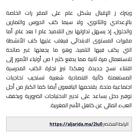
ويترك ز الإقبال بشكل عام على المقر رات الخاصة
بالإعدادي والثانوي، ولا سيما كتب الدروس والتمارين
والحلول، إذ يسهل تداولها بين التلاميذ عام ا بعد عام. أما
مقررات المستوى الابتدائي فيغلب عليها كتب الأنشطة
التي يكتب فيها التلميذ، وهو ما يجعلها غير صالحة
للاستعمال مرة ثانية مما يدفع كثير ا من أولياء الأمور إلى
اقتناء نسخ جديدة. وهكذا تبرز تجارة الكتب المدرسية
المستعملة كآلية اقتصادية شعبية تستجيب لحاجيات
اجتماعية ملحة. يقتحمها اليافعون أيضا كما الكبار من أجل
توفير دخل يساعد على تدبير الاحتياجات الضرورية ويخفف
العبء المالي عن كاهل الأسر المغربية.
الرابط المختصر
https://aljarida.ma/2lu0