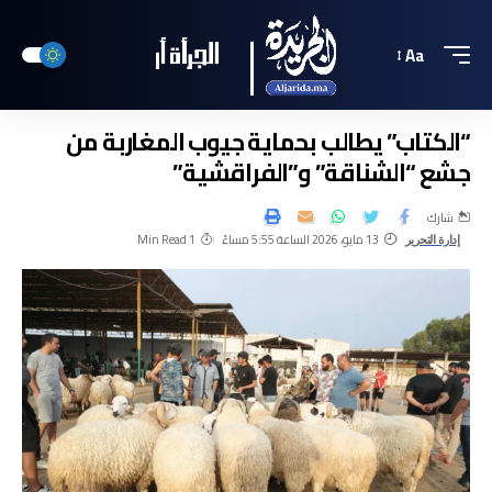
Aa
“الكتاب” يطالب بحماية جيوب المغاربة من
جشع “الشناقة” و”الفراقشية”
شارك
13 مايو، 2026 الساعة 5:55 مساءً
1 Min Read
إدارة التحرير