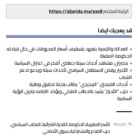
الرابط المختصر
https://aljarida.ma/yxs8
قد يعجبك ايضا
العدالة والتنمية يتعهد بتسقيف أسعار المحروقات في حال قيادته
الحكومة المقبلة
بنكيران: مشاهد أحداث سبتة جعلتني أفكر في اعتزال السياسة
الأحرار يرفض الاستغلال السياسي لأحداث سبتة ويدعو لدعم
الشباب
أحداث الفنيدق: “البيجيدي” يطالب بلجنة تحقيق وطنية
حزب “الأحرار” يشيد بالخطاب الملكي ويؤكد التزامه بتنزيل الرؤية
السامية
الأسر المغربية
,
الحكومة
,
القدرة الشرائية
,
المكتب السياسي
,
TAGGED:
حزب التقدم والاشتراكية
,
سوق الأضاحي