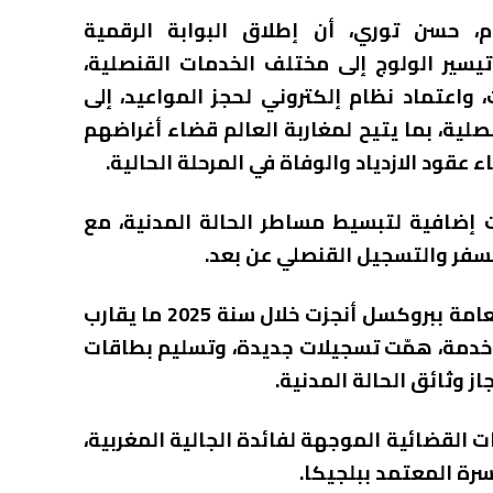
م، حسن توري، أن إطلاق البوابة الرقمية
اءات وتيسير الولوج إلى مختلف الخدمات القنصلية،
 واعتماد نظام إلكتروني لحجز المواعيد، إلى
نصلية، بما يتيح لمغاربة العالم قضاء أغراضهم
ء عقود الازدياد والوفاة في المرحلة الحالية.
ت إضافية لتبسيط مساطر الحالة المدنية، مع
لسفر والتسجيل القنصلي عن بعد.
وعلى مستوى الحصيلة، أفاد بأن القنصلية العامة ببروكسل أنجزت خلال سنة 2025 ما يقارب
8 ألف خدمة قنصلية، بمعدل يومي بلغ 382 خدمة، همّت تسجيلات جديدة، وتسليم بطاقات
ز وثائق الحالة المدنية.
 القضائية الموجهة لفائدة الجالية المغربية،
رة المعتمد ببلجيكا.