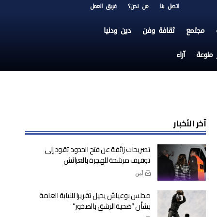
اتصل بنا
من نحن؟
فريق العمل
مجتمع
ثقافة وفن
دين ودنيا
ر منوعة
آراء
آخر الأخبار
تصريحات زائفة عن فتح الحدود تقود إلى
توقيف مرشحة للهجرة بالعرائش
أمن
مجلس بوعياش يحيل تقريرا للنيابة العامة
بشأن “ضحية الرشق بالصخور”