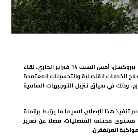
احتضنت القنصلية العامة للمملكة المغربية ببروكسل، أمس السبت 14 فبراير الجاري، لقاء
اح الخدمات القنصلية والتحسينات المعتمدة
خارج، وذلك في سياق تنزيل التوجيهات السامية
نفيذ هذا الإصلاح، لاسيما ما يرتبط برقمنة
ى مستوى مختلف القنصليات، فضلا عن تعزيز
واكبة المرتفقين.