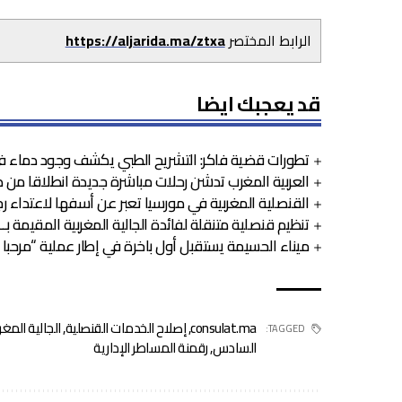
الرابط المختصر
https://aljarida.ma/ztxa
قد يعجبك ايضا
تطورات قضية فاكر: التشريح الطبي يكشف وجود دماء في 
العربية المغرب تدشن رحلات مباشرة جديدة انطلاقا من ط
القنصلية المغربية في مورسيا تعبر عن أسفها لاعتداء
تنظيم قنصلية متنقلة لفائدة الجالية المغربية المقيمة بـــ”
ميناء الحسيمة يستقبل أول باخرة في إطار عملية “مرحبا 2024”
consulat.ma
,
إصلاح الخدمات القنصلية
,
الجالية المغر
TAGGED:
السادس
,
رقمنة المساطر الإدارية