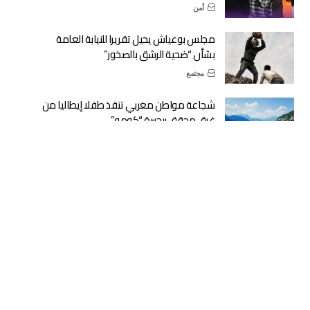
أمن
مجلس بوعياش يحيل تقريرا للنيابة العامة
بشأن “ضحية الرشق بالصخور”
مجتمع
شجاعة مواطن مغربي تنقذ طفلا إيطاليا من
غرق محقق ببحيرة “كومو”
دولية
وزارة التربية الوطنية: الدخول المدرسي في
موعده الرسمي المحدد
حكومة
أكثر من 1400 مستفيد من الدورة الصيفية
لتحفيظ القرآن بالحسيمة
مجتمع
ماكرون يهنئ الملك محمد السادس بمناسبة