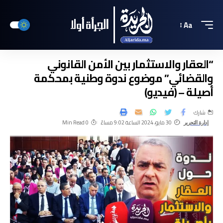
Aa
“العقار والاستثمار بين الأمن القانوني
والقضائي” موضوع ندوة وطنية بمحكمة
أصيلة – (فيديو)
شارك
30 مايو، 2024 الساعة 9:02 مساءً
0 Min Read
إدارة التحرير