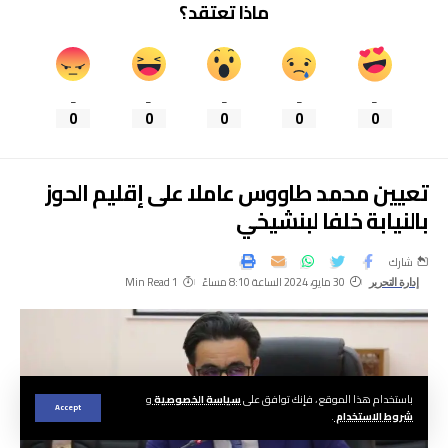
ماذا تعتقد؟
_
_
_
_
_
0
0
0
0
0
تعيين محمد طاووس عاملا على إقليم الحوز
بالنيابة خلفا لبنشيخي
شارك
30 مايو، 2024 الساعة 8:10 مساءً
1 Min Read
إدارة التحرير
باستخدام هذا الموقع ، فإنك توافق على
سياسة الخصوصية
و
Accept
شروط الاستخدام
.