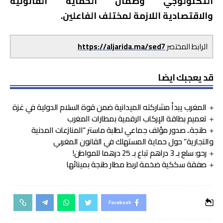
التكنولوجي وضمان الحماية القانونية
والاقتصادية اللازمة لمختلف الفاعلين.
الرابط المختصر
https://aljarida.ma/sed7
قد يعجبك ايضا
المغرب يبدأ مشاركته الميدانية ضمن قوة السلام الدولية في غزة
تعميم بطاقة الإركاب الرقمية بمطارات المغرب
طنجة.. صدور مؤلف جماعي لطلبة ماستر “المنازعات المدنية
والتجارية” حول حماية المستهلك في القانون المغربي
رحو: سلع بـ 3 دراهم تباع بـ 25 درهما للمواطن!
صفقة سككية ضخمة لربط مطار طنجة بمينائها
Facebook