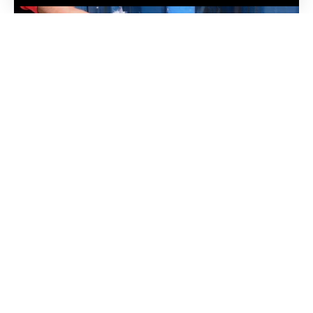
الجريدة ا هيئة التحرير
رغم حالة الطمأنينة التي خلفها الموسم المطري
الأخير في مختلف جهات المملكة، إلا أن غصة
الجفاف ومسلسل الانقطاعات المتكررة والطويلة
للمياه الصالحة للشرب لا تزال تؤرق مضجع ساكنة
عدة أقاليم ودواوير.
وتتضاعف هذه المعاناة الحقيقية مع لفحات