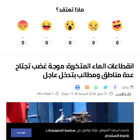
ماذا تعتقد؟
_
_
_
_
_
0
0
0
0
0
انقطاعات الماء المتكررة: موجة غضب تجتاح
عدة مناطق ومطالب بتدخل عاجل
شارك
31 مايو، 2026 الساعة 11:36 صباحًا
1 Min Read
إدارة التحرير
باستخدام هذا الموقع ، فإنك توافق على
سياسة الخصوصية
و
Accept
شروط الاستخدام
.