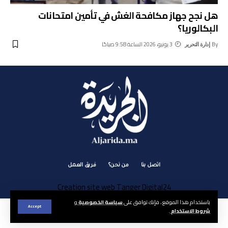
هل نجح جهاز مكافحة الغش في تأمين امتحانات
البكالوريا؟
By
3 يونيو، 2026 الساعة 9:58 صباحًا
إدارة التحرير
اتصل بنا
من نحن؟
فريق العمل
Creation site web Tanger Digital24
باستخدام هذا الموقع ، فإنك توافق على
سياسة الخصوصية
و
Accept
شروط الاستخدام
.