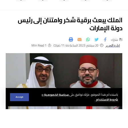
الملك يبعث برقية شكر وامتنان إلى رئيس
دولة الإمارات
شارك
20 سبتمبر، 2023 الساعة 11:44 صباحًا
1 Min Read
إدارة التحرير
باستخدام هذا الموقع ، فإنك توافق على
سياسة الخصوصية
و
Accept
شروط الاستخدام
.
متابعة – الجريدة