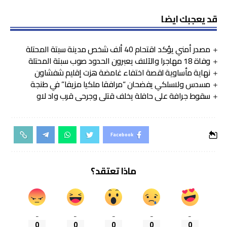
قد يعجبك ايضا
مصدر أمني يؤكد اقتحام 40 ألف شخص مدينة سبتة المحتلة
وفاة 18 مهاجرا والآلاف يعبرون الحدود صوب سبتة المحتلة
نهاية مأساوية لقصة اختفاء غامضة هزت إقليم شفشاون
مسدس ولاسلكي يفضحان “مرافقا ملكيا مزيفا” في طنجة
سقوط جرافة على حافلة يخلف قتلى وجرحى قرب واد لاو
Facebook
ماذا تعتقد؟
_
_
_
_
_
0
0
0
0
0