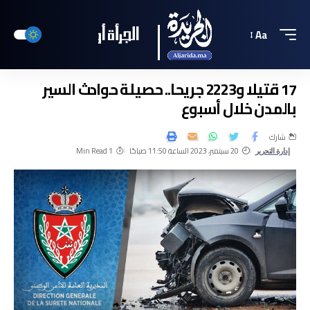
Aa
17 قتيلا و2223 جريحا.. حصيلة حوادث السير
بالمدن خلال أسبوع
شارك
20 سبتمبر، 2023 الساعة 11:50 صباحًا
1 Min Read
إدارة التحرير