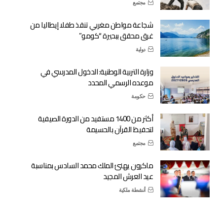
مجتمع
شجاعة مواطن مغربي تنقذ طفلا إيطاليا من
غرق محقق ببحيرة “كومو”
دولية
وزارة التربية الوطنية: الدخول المدرسي في
موعده الرسمي المحدد
حكومة
أكثر من 1400 مستفيد من الدورة الصيفية
لتحفيظ القرآن بالحسيمة
مجتمع
ماكرون يهنئ الملك محمد السادس بمناسبة
عيد العرش المجيد
أنشطة ملكية