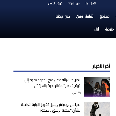
اتصل بنا
من نحن؟
فريق العمل
مجتمع
ثقافة وفن
دين ودنيا
ر منوعة
آراء
آخر الأخبار
تصريحات زائفة عن فتح الحدود تقود إلى
توقيف مرشحة للهجرة بالعرائش
أمن
مجلس بوعياش يحيل تقريرا للنيابة العامة
بشأن “ضحية الرشق بالصخور”