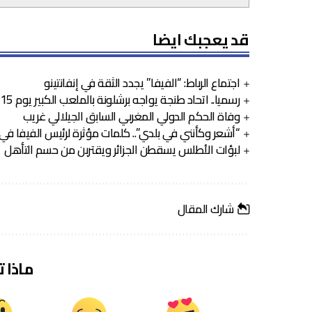
قد يعجبك ايضا
اجتماع الرباط: “الفيفا” يجدد الثقة في إنفانتينو
رسميا.. اتحاد طنجة يواجه برشلونة بالملعب الكبير يوم 15 غشت
وفاة الحكم الدولي المغربي السابق الجيلالي غريب
“أشعر وكأنني في بلدي”.. كلمات مؤثرة لرئيس الفيفا في
لبؤات الأطلس يسقطن الجزائر ويقتربن من حسم التأهل
شارك المقال
ماذا 