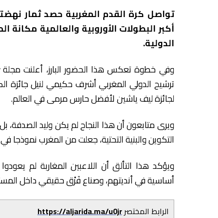
تواصل كرة القدم المغربية حصد ثمار نهضتها
أكبر البطولات الأوروبية والعالمية مكانة ا
الدولية.
وفي خطوة تعكس هذا الحضور البارز، أعلنت مجلة
ف
لجائزة ليف ياشين لأفضل حارس مرمى في العالم.
ويرى متابعون أن هذا النجاح لم يكن وليد الصدفة، بل
التكوين والبنية التحتية، جعلت من المغرب نموذجا في
ويؤكد هذا التألق أن اللاعبين المغاربة لم يعودوا
أساسية في أنديتهم، وصناع فَرْق حقيقي داخل المست
الرابط المختصر
https://aljarida.ma/u0jr