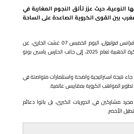
 النوعية، حيث عزز تألق النجوم المغاربة في
لمغرب بين القوى الكروية الصاعدة على الساحة
رانس فوتبول
، اليوم الخميس 07 غشت الجاري، عن
ترشيح الدولي المغربي أشرف حكيمي لنيل جائزة الكرة الذهبية لعام 2025، إلى جانب الحارس ياسين بونو
 جاء نتيجة استراتيجية واضحة واستثمارات متواصلة في
 تطوير المواهب الكروية بمقاييس عالمية.
 مجرد مشاركين في الدوريات الكبرى، بل باتوا دعائم
طيل الأخضر.