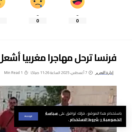
_
_
0
0
فرنسا ترحل مهاجرا مغربيا أشع
7 أغسطس، 2025 الساعة 11:26 صباحًا
1 Min Read
إدارة التحرير
باستخدام هذا الموقع ، فإنك توافق على
سياسة
Accept
الخصوصية
و
شروط الاستخدام
.