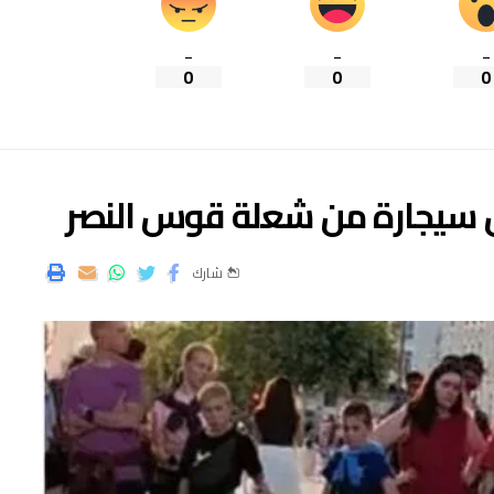
_
_
_
0
0
0
ل سيجارة من شعلة قوس النصر
شارك