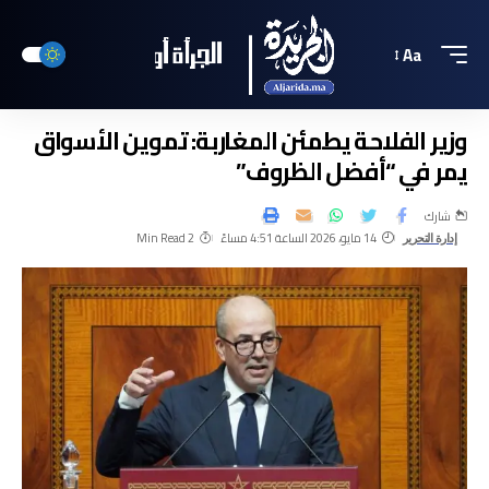
Aa
وزير الفلاحة يطمئن المغاربة: تموين الأسواق
يمر في “أفضل الظروف”
شارك
14 مايو، 2026 الساعة 4:51 مساءً
2 Min Read
إدارة التحرير