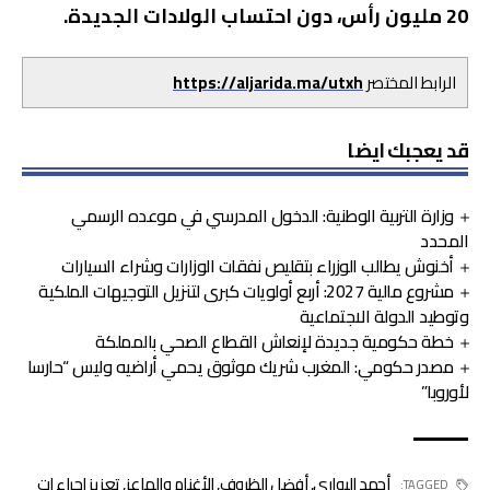
20 مليون رأس، دون احتساب الولادات الجديدة.
الرابط المختصر
https://aljarida.ma/utxh
قد يعجبك ايضا
وزارة التربية الوطنية: الدخول المدرسي في موعده الرسمي
المحدد
أخنوش يطالب الوزراء بتقليص نفقات الوزارات وشراء السيارات
مشروع مالية 2027: أربع أولويات كبرى لتنزيل التوجيهات الملكية
وتوطيد الدولة الاجتماعية
خطة حكومية جديدة لإنعاش القطاع الصحي بالمملكة
مصدر حكومي: المغرب شريك موثوق يحمي أراضيه وليس “حارسا
لأوروبا”
أحمد البواري
,
أفضل الظروف
,
الأغنام والماعز
,
تعزيز إجراء ات
TAGGED: