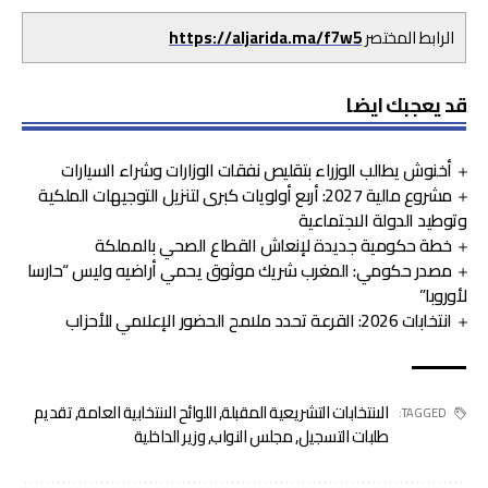
الرابط المختصر
https://aljarida.ma/f7w5
قد يعجبك ايضا
أخنوش يطالب الوزراء بتقليص نفقات الوزارات وشراء السيارات
مشروع مالية 2027: أربع أولويات كبرى لتنزيل التوجيهات الملكية
وتوطيد الدولة الاجتماعية
خطة حكومية جديدة لإنعاش القطاع الصحي بالمملكة
مصدر حكومي: المغرب شريك موثوق يحمي أراضيه وليس “حارسا
لأوروبا”
انتخابات 2026: القرعة تحدد ملامح الحضور الإعلامي للأحزاب
الانتخابات التشريعية المقبلة
,
اللوائح الانتخابية العامة
,
تقديم
TAGGED:
طلبات التسجيل
,
مجلس النواب
,
وزير الداخلية