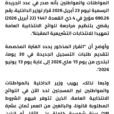
المواطنات والمواطنين بأنه صدر في عدد الجريدة
الرسمية ليوم 23 أبريل 2026 قرار لوزير الداخلية، رقم
690.26 مؤرخ في 4 ذي القعدة 1447 (22 أبريل 2026)
يقضي بتنظيم مراجعة للوائح الانتخابية العامة
تمهيدا للانتخابات التشريعية المقبلة”.
وأوضح أن “القرار المذكور يحدد الفترة المخصصة
لتقديم طلبات التسجيل الجديدة في 30 يوما،
تبتدئ من يوم 15 ماي 2026 إلى غاية يوم 13 يونيو
2026”.
وتبعا لذلك، يهيب وزير الداخلية بالمواطنات
والمواطنين غير المسجلين لحد الآن في اللوائح
الانتخابية العامة، الذين تتوفر فيهم الشروط
المطلوبة قانونا، والبالغين من العمر ثمان عشرة
(18) سنة شمسية كاملة على الأقل أو الذين