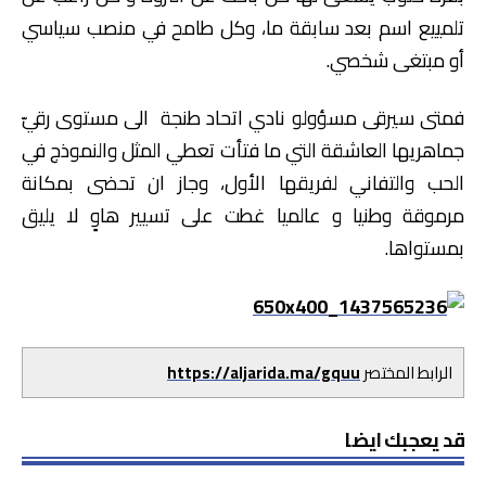
تلمييع اسم بعد سابقة ما، وكل طامح في منصب سياسي
أو مبتغى شخصي.
فمتى سيرقى مسؤولو نادي اتحاد طنجة الى مستوى رقيّ
جماهريها العاشقة التي ما فتأت تعطي المثل والنموذج في
الحب والتفاني لفريقها الأول، وجاز ان تحضى بمكانة
مرموقة وطنيا و عالميا غطت على تسيير هاوٍ لا يليق
بمستواها.
الرابط المختصر
https://aljarida.ma/gquu
قد يعجبك ايضا