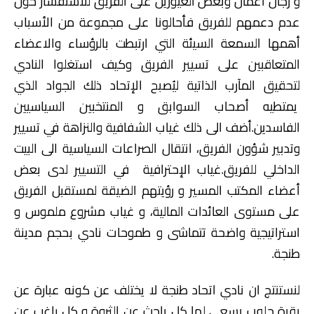
و رجال أعمال وبعض الغيورين على الفريق للاستفسار حول
عدم دعمهم للفريق فأحالونا على مجموعة من الأسباب
أهمها السمعة السيئة التي ارتبطت بالرؤساء والاعضاء
المتعاقبين على تسيير الفريق وكيف استغلوا النادي
لتحقيق المآرب الذاتية ليُصبح الإتحاد ذلك الجواد الذي
يمتطيه أصحاب السوابق و المنتخبين السياسيين
الفاسدين.أضف الى ذلك غياب الشفافية والنزاهة في تسيير
وتدبير شؤون الفريق، انتقال الصراعات السياسية الى البيت
الداخلي للفريق.غياب الإحترافية في التسيير لدى بعض
أعضاء المكتب المسير و رؤيتهم الضيقة لمستقبل الفريق
على مستوى العائدات المالية، و غياب مشروع ملموس و
استراتيجية واضحة تتماشى و طموحات نادي بحجم مدينة
طنجة.
لنستنتج ان نادي اتحاد طنجة لا يختلف عن كونه عبارة عن
بقرة حلوب يسعى لها كل باحث عن الثروة و كل راغب عن