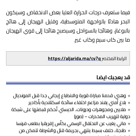
فيما ستعرف درجات الحرارة العليا بعض الانخفاض. وسيكون
البحر هادئا بالواجهة المتوسطية، وقليل الهيجان إلى هائج
بالبوغاز، وهائجا بالسواحل وسيصبح هائجا إلى قوي الهيجان
ما بين كاب سيم وكاب غير.
الرابط المختصر
https://aljarida.ma/cv7q
قد يعجبك ايضا
وهبي: قدمنا مباراة قوية والانطباع إيجابي جدا قبل المونديال
بلاغ أمني يفند مزاعم اختفاء سائحة اسكتلندية بأكادير
ملايين ومجوهرات ودرونات.. الديستي تُحكم قبضتها على شبكة
دولية لتهريب المخدرات – (صور)
ماني يغيب عن الاحتفال الرسمي بكأس إفريقيا بملعب فرنسا
طنجة.. خلاف بسيط ينتهي بجريمة قتل والشرطة تتمكن من