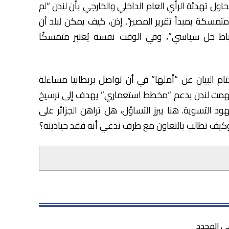
ل تهدئة الرأي العام الداخلي والخارجي بأن لندن “لم
متمسكة بمبدأ تقرير المصير”. إذن، كيف يمكن لبلد أن
إحباط حل سياسي”، وفي الوقت نفسه يُعتبر متمسكًا
تام البيان عن “أملها” في أن تواصل بريطانيا مساءلة
ك اتهمت لندن بدعم “مخطط استعماري” يهدف إلى ترسيخ
د التسوية. هنا يبرز التساؤل، هل تراهن الجزائر على
 وكيف تطالب بالتعاون مع طرف تدعي أنه فقد حياديته؟
مي المحدد