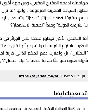
مهاجمته لدعمه المقترح المغربي، ومن جهة أخرى تحاو
تتطرق للسيادة المغربية المزعومة”، وأنها “ما تزال 
يدعم مقترحًا تعتبره الجزائر “خطيرًا” و”يسعى ل
بـ”الشرعية الدولية” ومبدأ “تصفية الاستعمار”؟
أما التناقض الأكبر، فيظهر عندما تعلن الجزائر في خ
المغرب واحترام الشرعية الدولية، رغم أنها قبل ذل
“الاحتلال”، بل واعتبرت دعم الحكم الذاتي ضربة لجهو
شريك تعتبره متواطئًا مع ما تصفه بـ”البلد المحتل”؟
الرابط المختصر
https://aljarida.ma/bri3
قد يعجبك ايضا
وزارة التربية الوطنية: الدخول المدرسي في موعده الرس