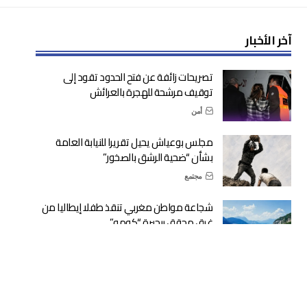
آخر الأخبار
تصريحات زائفة عن فتح الحدود تقود إلى
توقيف مرشحة للهجرة بالعرائش
أمن
مجلس بوعياش يحيل تقريرا للنيابة العامة
بشأن “ضحية الرشق بالصخور”
مجتمع
شجاعة مواطن مغربي تنقذ طفلا إيطاليا من
غرق محقق ببحيرة “كومو”
دولية
وزارة التربية الوطنية: الدخول المدرسي في
موعده الرسمي المحدد
حكومة