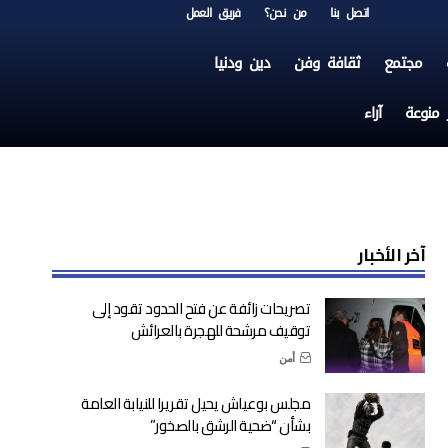
اتصل بنا
من نحن؟
فريق العمل
مجتمع
ثقافة وفن
دين ودنيا
ر منوعة
آراء
آخر الأخبار
تصريحات زائفة عن فتح الحدود تقود إلى
توقيف مرشحة للهجرة بالعرائش
أمن
مجلس بوعياش يحيل تقريرا للنيابة العامة
بشأن “ضحية الرشق بالصخور”