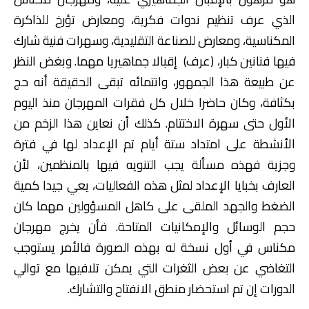
الذي عرف تنظيم ندوات فكرية، ومعارض تؤرخ للذاكرة
المكناسية، ومعارض للصناعة التقليدية، وسهرات فنية شارك
فيها فنانين كبار، (عرف) إقبالا جماهيريا مهما. وبغض النظر
عن طبيعة هذا الجمهور، وانتمائه تبقى الحقيقة أنه حج
بكثافة، وكان حاضرا خلال كل فقرات المهرجان منذ اليوم
الأول حتى سهرة الاختتام. كذلك أن نعاين هذا الزخم من
الأنشطة على امتداد ستة أيام تم الإعداد لها في فترة
وجزية فهذه مسألة يجب التنويه فيها بالمنظمين، لأن
العارف بخبايا الإعداد لمثل هذه الفعاليات، يعي جيدا كمية
الضغط والجهد الملقى على كاهل المسؤولين مهما كان
حجم الوسائل والإمكانيات المتاحة. فأن يخرج مهرجان
مكناس في أول نسخة له بهذه الصورة فالأمر يستوجب
التغاضي عن بعض الثغرات التي يمكن تلافيها مع توالي
الدورات إن تم استحضار منطق الانفتاح والتشارك.