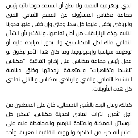
الذي تزدهر فيه التنمية. ولا نظن أن السيدة خوجا نائبة رئيس
جماعة مكناس المسؤولة عن القسم الثقافي الفني
والرياضي يخفى عليها كل هذا. وحتى وإن خفي عنها فدورنا
التنبيه لهذه الإنزلاقات من أجل تفاديها، والتذكير بأن الشأن
الثقافي ملك لكل المكناسيين، ولا يجوز المزايدة عليه أو
توظيفه سياسيا وإيديولوجيا. وما كان هذا الأمر ليكون لو
عمل رئيس جماعة مكناس على إخراج اتفاقية “مكناس
تنشيط وتظاهرات” والمتعلقة بإحداثها وخلق دينامية
للتنشيط الثقافي والفني والرياضي بمكناس وبالتالي تفادي
كل هذه التأويلات.
كذلك، وبدل البدء بالشق الاحتفالي، كان على المنظمين من
اجل تثمين التراث المادي لمدينة مكناس، تسخير كل
الوسائل الممكنة والمتاحة للترميم والمحافظة عليه على
اعتبار أنه جزء من الذاكرة والهوية الثقافية المغربية، وأحد