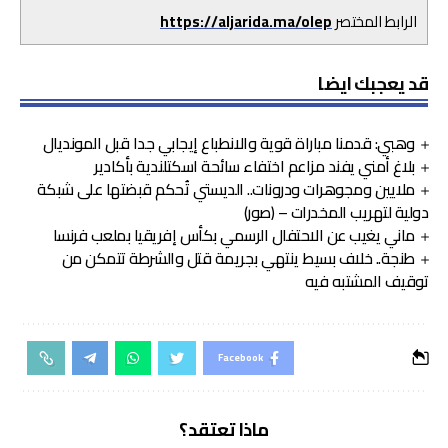
الرابط المختصر
https://aljarida.ma/olep
قد يعجبك ايضا
وهبي: قدمنا مباراة قوية والانطباع إيجابي جدا قبل المونديال
بلاغ أمني يفند مزاعم اختفاء سائحة اسكتلندية بأكادير
ملايين ومجوهرات ودرونات.. الديستي تُحكم قبضتها على شبكة
دولية لتهريب المخدرات – (صور)
ماني يغيب عن الاحتفال الرسمي بكأس إفريقيا بملعب فرنسا
طنجة.. خلاف بسيط ينتهي بجريمة قتل والشرطة تتمكن من
توقيف المشتبه فيه
Facebook
ماذا تعتقد؟