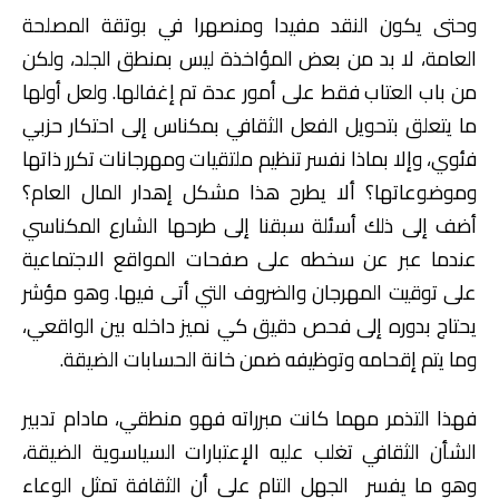
وحتى يكون النقد مفيدا ومنصهرا في بوتقة المصلحة
العامة، لا بد من بعض المؤاخذة ليس بمنطق الجلد، ولكن
من باب العتاب فقط على أمور عدة تم إغفالها. ولعل أولها
ما يتعلق بتحويل الفعل الثقافي بمكناس إلى احتكار حزبي
فئوي، وإلا بماذا نفسر تنظيم ملتقيات ومهرجانات تكرر ذاتها
وموضوعاتها؟ ألا يطرح هذا مشكل إهدار المال العام؟
أضف إلى ذلك أسئلة سبقنا إلى طرحها الشارع المكناسي
عندما عبر عن سخطه على صفحات المواقع الاجتماعية
على توقيت المهرجان والضروف التي أتى فيها. وهو مؤشر
يحتاج بدوره إلى فحص دقيق كي نميز داخله بين الواقعي،
وما يتم إقحامه وتوظيفه ضمن خانة الحسابات الضيقة.
فهذا التذمر مهما كانت مبرراته فهو منطقي، مادام تدبير
الشأن الثقافي تغلب عليه الإعتبارات السياسوية الضيقة،
وهو ما يفسر الجهل التام على أن الثقافة تمثل الوعاء