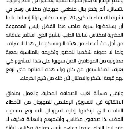
وعدم الإقرار به يعتبر سلوكا مشينا وقصورا في النظر والرؤية.
لنتسائل، ألم يخطر ببال منظمي مهرجان مكناس وهم في
نشوة الاحتفاء بالذكرى 20 لترتيب مكناس تراثا إنسانيا عالما
أن يستحضروا سيرة صاحب هذا الفضل رئيس المجموعة
الحضرية لمكناس سابقا الطيب بنشيخ الذي استثمر علاقاته
من أجل حث أعضاء من هيئة اليونيسكو على هذا الاعتراف.
ولما لا دعوته شخصيا للحضور وتكريمه بالمناسبة بمعية
معاونيه من الموظفين الذين سهروا على هذا المشروع كي
يعرف المكناسيون من كان وراء هذه المبادرة حتى ترفع
لهم قبعة الشكر والامتنان لأن ذلك من شيم الكرماء.
وتبقى مسألة تغيب الصحافة المحلية، والعمل بمنطق
الانتقائية في التسويق الإعلامي للمهرجان من الأخطاء
الفادحة التي ارتكبتها إدارة المهرجان لأنه رفع منسوب
الغضب لذا صحفيي مكناس، وأشعرهم بالاهانة. فكيف لا
وقد لبوا النداء عندما دعاهم رئيس جماعة مكناس ليؤثة