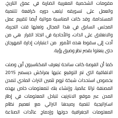
مقومات الشخصية المغربية الضاربة في عمق التاريخ،
والعمل على تسويقه ليلعب دوره كرافعة للتنمية
المستدامة. وقد كانت المناسبة مواتية أيضا لتقييم عمل
المجلس السابق في هذا المجال. ولعلها قلت التجربة،
والانغلاق على الذات، والأحادية في اتخاذ القرار هي من
أدت إلى سقوط هذه الأمور من اعتبارات إدارة المهرجان
حتى ينعتوا بقصر نظر وضيق رؤية.
كما أن الفرصة كانت سانحة ليعرف المكناسيون أين وصلت
الاتفاقية التي تم التوقيع عليها بمراكش ديسمبر 2015
بخصوص استحداث شبكة تروم تثمين التراث المادي للمدن
المصنفة تراثا عالميا، وإنشاء بنك للمعلومات خاص بهذه
المدن عبر موقع اﻻنترنيت لتبادل المعلومات في إطار
استراتيجية لتنمية رصيدها التراثي مع تعميم نظام
المعلومات الجغرافية حولها وإدماج عائدات الصناعة