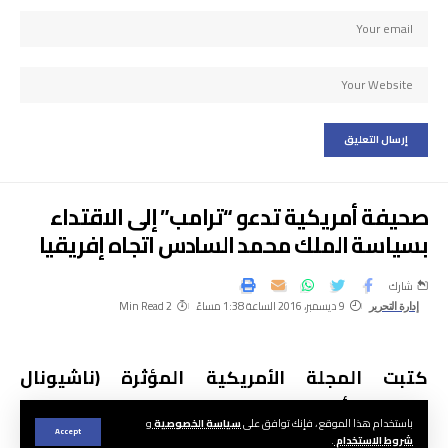
صحيفة أمريكية تدعو “ترامب” إلى الاقتداء
بسياسة الملك محمد السادس اتجاه إفريقيا
شارك
9 ديسمبر، 2016 الساعة 1:38 مساءً
2 Min Read
إدارة التحرير
كتبت المجلة الأمريكية المؤثرة (ناشيونال
إنتريست) أن الاستراتيجية الإفريقية للملك محمد
باستخدام هذا الموقع ، فإنك توافق على
سياسة الخصوصية
و
السادس تهدف، في مقاربتها الشاملة، إلى تحقيق
Accept
شروط الاستخدام
.