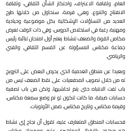
العام، وثقافة الاعتراف، واحتكار الشأن الثقافي، وثقافة
الانفتاح والتنوع. وهي فرصة، سنحاول من خلالها طرح
العديد من التساؤلات الإشكالية بكل موضوعية وحيادية
ومهنية، رغبة في استخلاص الدروس، وفي ذات الوقت لعرض
مكامن القوة والضعف لنشاط يعتبر أول امتحان لنائبة رئيس
جماعة مكناس المسؤولة عن القسم الثقافي والفني
والرياضي.
وبعيدا عن منطق العدمية الذي يحرص البعض على الترويج
له من خلال تصويب المدفعيات على نقط الضعف ليس من
باب لفت الانتباه حتى يتم تحاشيها، ولكن من باب تصفية
حسابات ضيقة، ما كانت لتكون لو تم وضع سمعة مكناس،
وقيمة مكناس، وتاريخ مكناس، ضمن الأولويات.
فحسابات المنطق المتعارف عليه، تقول أن نجاح إي نشاط
هو مرهون بالإقبال الجماهيري عليه، ومهرجان مكناس