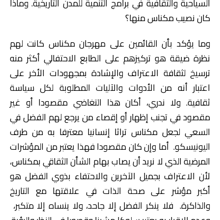
السياحية والثقافية في برامج التنمية للمدن التاريخية. وماذا
كان نصيب مكناس منها؟
وما يؤكد بأن القائمين على مهرجان مكناس كانت لهم
نظرة ضيقة هو تركيزهم على الطابع الاحتفالي أكثر منه
ترسيخ لثقافة الاعتراف والإشادة بمجهودات الأخر على
اعتبار أنه من الأدوات والآليات المطلوبة لكل سياسة
ثقافية. ولا ندري، أكان هذا التغاضي مقصودا أو غير
مقصود في تجنب إظهار أو إقصاء من يرجع لهم الفضل في
السعي لجعل مكناس تراثا إنسانيا معترفا به من طرف
اليونيسكو. أما وإن كان مقصودا فهذا يعتبر من المؤشرات
المرضية الذي لا نريد أن يصاب بهام الشأن الثقاقي بمكناس،
لأن الاعتراف بجميل الآخرين والاحتفاء بذوي الفضل هو
أكبر مؤشر على صحة الذات في علاقتها مع التاريخ
والذاكرة. فلا ينكر الفضل إلا جاحد، ولا ينساه إلا متكبر،