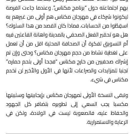
بهم اجتماعته حول “برنامج مكناس”. وعندما جاءت الفرصة
ليكونوا شركاء في مهرجان مكناس هم أولى من غيرهم به
اسقِطُوا من الحسابات. فماذا كان القصد من هذا السلوك؟
هل هو تحقير الفعل الصحفي بالمدينة واهانة الفاعلين فيه
أم التسويق لفكرة أن الصحافة المحلية اقل من أن تعمل
على تغطية نشاط من حجم مهرجان مكناس؟ وحتى وإن تم
إشراك صحفيين من خارج مكناس “فجحا أولى بلحم حماره”
تجنبا للمزايدات والصراعات لأنها في الأول والأخير لن تخدم
مكناس في شيء.
وتبقى النسخة الأولى لمهرجان مكناس بإيجابيتها وسلبيتها
مكسبا يجب السعي إلى تطويره بتضافر كل الجهود
والحفاظ عليه، فالصعوبة ليست في الولادة، ولكن في
الرعاية والاستمرارية.