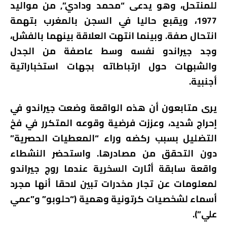
للمنتحل، وهو يدعى “محمد ودادي”, من مواليد
1977، ويقبع حاليا في السجن بالمغرب بتهمة
انتحال صفة. وبينما انتهت العلاقة بينهما بالفشل،
وجد جيراندو نفسه وسط عاصفة من الجدل
والشبهات حول ارتباطاته بجهات استخباراتية
أجنبية.
يرى متابعون أن هذه الواقعة وضعت جيراندو في
إحراج شديد، وعززت فرضية وقوعه المتكرر في فخ
التضليل بسبب ركضه وراء “المعطيات الحصرية”
دون التحقق من مصادرها. واستحضر النشطاء
واقعة سابقة أثارت السخرية عندما روج جيراندو
لمعلومات عن تجار مخدرات تبين لاحقا أنها مجرد
أسماء لشخصيات كرتونية وهمية (“حلوبو” و”عمي
علي”).