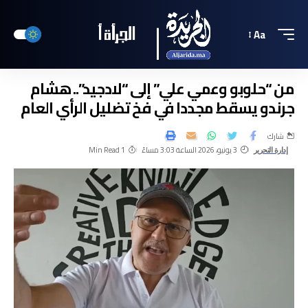
Aa
من “حلوبو وعمي علي” إلى “لادجيد”.. هشام
جرندو يسقط مجددا في فخ تضليل الرأي العام
شارك
3 يونيو، 2026 الساعة 3:03 مساءً
1 Min Read
إدارة التحرير