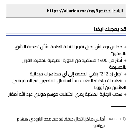
الرابط المختصر
https://aljarida.ma/cyy8
قد يعجبك ايضا
مجلس بوعياش يحيل تقريرا للنيابة العامة بشأن “ضحية الرشق
بالصخور”
أكثر من 1400 مستفيد من الدورة الصيفية لتحفيظ القرآن
بالحسيمة
“جيل زد 212” ينفي الدعوة إلى أي مظاهرات ميدانية
بتعليمات ملكية: المغرب يبدأ استقبال القاصرين غير المرفوقين
العائدين من أوروبا
سحب الرعاية الملكية يعري اختلالات موسم مولاي عبد الله أمغار
أطلس هاكز
,
انتحال صفة
,
لادجيد
,
مجد البارودي
,
هشام
TAGGED:
جيراندو