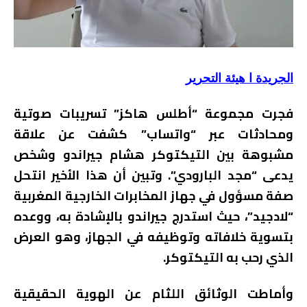
الجريدة ا هيئة التحرير
فجرت مجموعة “أطلس هاكز” تسريبات صوتية
ومحادثات عبر “واتساب” كشفت عن علاقة
مشبوهة بين التيكتوكر هشام جيراندو وشخص
يدعى “مجد البارودي”. وتبين أن هذا الأخير انتحل
صفة مسؤول في جهاز المخابرات الخارجية المغربية
“لادجيد”، حيث استدرج جيراندو بالإشادة به، ووعده
بتسوية خلافاته وتوظيفه في الجهاز، وهو العرض
الذي رحب به التيكتوكر.
وأماطت الوثائق اللثام عن الهوية الحقيقية