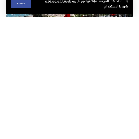
باستخدام هذا الموقع ، فإنك توافق على
سياسة الخصوصية
و
Accept
شروط الاستخدام
.
CREATOR: gd-jpeg v1.0 (using IJG JPEG v62), default quality
الجريدة ا هيئة التحرير
شهدت مدينة تطوان والشريط الساحلي المحيط بها
تدفقا سياحيا لافتا تزامن مع أيام عيد الأضحى
المبارك. وعرفت المنطقة توافد جموع غفيرة من
العائلات والمصطافين الذين قدموا من شتى
الحواضر المغربية، ينضاف إليهم مغاربة العالم
الذين فضلوا قضاء هذه المناسبة الدينية في