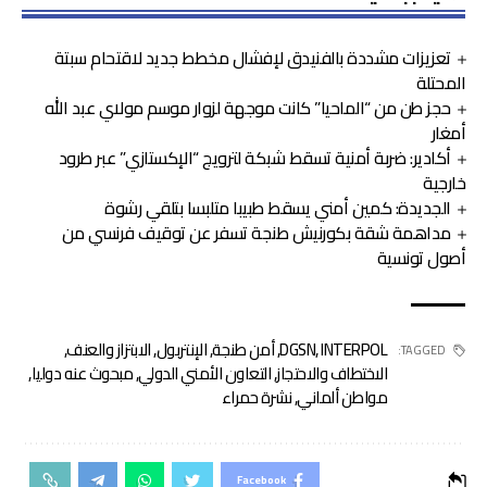
تعزيزات مشددة بالفنيدق لإفشال مخطط جديد لاقتحام سبتة
المحتلة
حجز طن من “الماحيا” كانت موجهة لزوار موسم مولاي عبد الله
أمغار
أكادير: ضربة أمنية تسقط شبكة لترويج “الإكستازي” عبر طرود
خارجية
الجديدة: كمين أمني يسقط طبيبا متلبسا بتلقي رشوة
مداهمة شقة بكورنيش طنجة تسفر عن توقيف فرنسي من
أصول تونسية
INTERPOL
,
DGSN
,
أمن طنجة
,
الإنتربول
,
الابتزاز والعنف
,
TAGGED:
الاختطاف والاحتجاز
,
التعاون الأمني الدولي
,
مبحوث عنه دوليا
,
مواطن ألماني
,
نشرة حمراء
Facebook