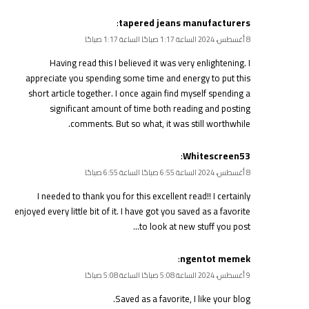
:
tapered jeans manufacturers
8 أغسطس، 2024 الساعة 1:17 صباحًا الساعة 1:17 صباحًا
Having read this I believed it was very enlightening. I
appreciate you spending some time and energy to put this
short article together. I once again find myself spending a
significant amount of time both reading and posting
comments. But so what, it was still worthwhile.
:
Whitescreen53
8 أغسطس، 2024 الساعة 6:55 صباحًا الساعة 6:55 صباحًا
I needed to thank you for this excellent read!! I certainly
enjoyed every little bit of it. I have got you saved as a favorite
to look at new stuff you post…
:
ngentot memek
9 أغسطس، 2024 الساعة 5:08 صباحًا الساعة 5:08 صباحًا
Saved as a favorite, I like your blog.