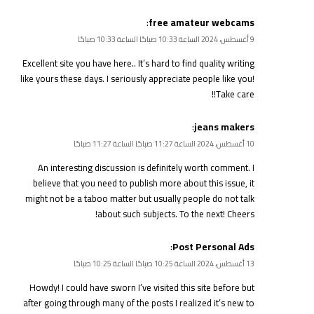
:
free amateur webcams
9 أغسطس، 2024 الساعة 10:33 صباحًا الساعة 10:33 صباحًا
Excellent site you have here.. It’s hard to find quality writing
like yours these days. I seriously appreciate people like you!
Take care!!
:
jeans makers
10 أغسطس، 2024 الساعة 11:27 صباحًا الساعة 11:27 صباحًا
An interesting discussion is definitely worth comment. I
believe that you need to publish more about this issue, it
might not be a taboo matter but usually people do not talk
about such subjects. To the next! Cheers!
:
Post Personal Ads
13 أغسطس، 2024 الساعة 10:25 صباحًا الساعة 10:25 صباحًا
Howdy! I could have sworn I’ve visited this site before but
after going through many of the posts I realized it’s new to