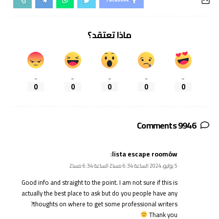
ماذا تعتقد؟
_
_
_
_
_
0
0
0
0
0
9946 Comments
:
lista escape roomów
5 يوليو، 2024 الساعة 6:34 مساءً الساعة 6:34 مساءً
Good info and straight to the point. I am not sure if this is
actually the best place to ask but do you people have any
thoughts on where to get some professional writers?
Thank you