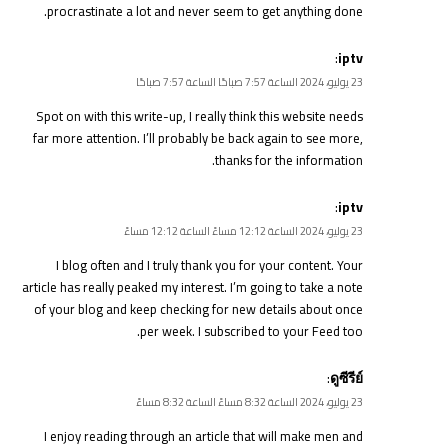
procrastinate a lot and never seem to get anything done.
:
iptv
23 يوليو، 2024 الساعة 7:57 صباحًا الساعة 7:57 صباحًا
Spot on with this write-up, I really think this website needs
far more attention. I’ll probably be back again to see more,
thanks for the information.
:
iptv
23 يوليو، 2024 الساعة 12:12 مساءً الساعة 12:12 مساءً
I blog often and I truly thank you for your content. Your
article has really peaked my interest. I’m going to take a note
of your blog and keep checking for new details about once
per week. I subscribed to your Feed too.
:
ดูซีรีย์
23 يوليو، 2024 الساعة 8:32 مساءً الساعة 8:32 مساءً
I enjoy reading through an article that will make men and