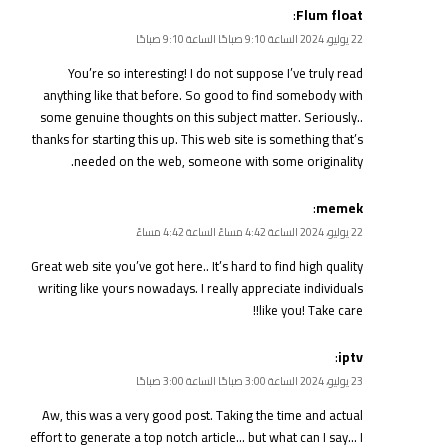
:
Flum float
22 يوليو، 2024 الساعة 9:10 صباحًا الساعة 9:10 صباحًا
You’re so interesting! I do not suppose I’ve truly read
anything like that before. So good to find somebody with
some genuine thoughts on this subject matter. Seriously..
thanks for starting this up. This web site is something that’s
needed on the web, someone with some originality.
:
memek
22 يوليو، 2024 الساعة 4:42 مساءً الساعة 4:42 مساءً
Great web site you’ve got here.. It’s hard to find high quality
writing like yours nowadays. I really appreciate individuals
like you! Take care!!
:
iptv
23 يوليو، 2024 الساعة 3:00 صباحًا الساعة 3:00 صباحًا
Aw, this was a very good post. Taking the time and actual
effort to generate a top notch article… but what can I say… I