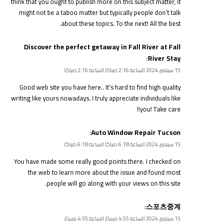
think that you ought to publish more on this subject matter, it
might not be a taboo matter but typically people don’t talk
about these topics. To the next! All the best.
Discover the perfect getaway in Fall River at Fall
:
River Stay
15 سبتمبر، 2024 الساعة 2:16 صباحًا الساعة 2:16 صباحًا
Good web site you have here.. It’s hard to find high quality
writing like yours nowadays. I truly appreciate individuals like
you! Take care!!
:
Auto Window Repair Tucson
15 سبتمبر، 2024 الساعة 6:18 صباحًا الساعة 6:18 صباحًا
You have made some really good points there. I checked on
the web to learn more about the issue and found most
people will go along with your views on this site.
:
스포츠중계
15 سبتمبر، 2024 الساعة 4:55 مساءً الساعة 4:55 مساءً