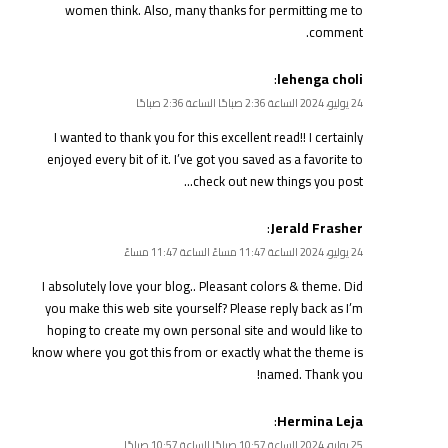
women think. Also, many thanks for permitting me to
comment.
:
lehenga choli
24 يوليو، 2024 الساعة 2:36 صباحًا الساعة 2:36 صباحًا
I wanted to thank you for this excellent read!! I certainly
enjoyed every bit of it. I’ve got you saved as a favorite to
check out new things you post…
:
Jerald Frasher
24 يوليو، 2024 الساعة 11:47 مساءً الساعة 11:47 مساءً
I absolutely love your blog.. Pleasant colors & theme. Did
you make this web site yourself? Please reply back as I’m
hoping to create my own personal site and would like to
know where you got this from or exactly what the theme is
named. Thank you!
:
Hermina Leja
25 يوليو، 2024 الساعة 10:57 صباحًا الساعة 10:57 صباحًا