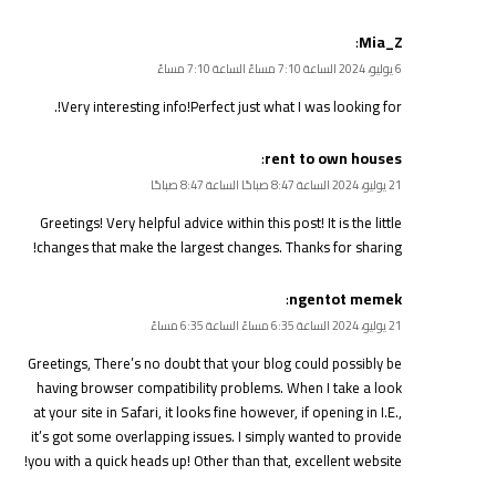
:
Mia_Z
6 يوليو، 2024 الساعة 7:10 مساءً الساعة 7:10 مساءً
.
Very interesting info!Perfect just what I was looking for!
:
rent to own houses
21 يوليو، 2024 الساعة 8:47 صباحًا الساعة 8:47 صباحًا
Greetings! Very helpful advice within this post! It is the little
changes that make the largest changes. Thanks for sharing!
:
ngentot memek
21 يوليو، 2024 الساعة 6:35 مساءً الساعة 6:35 مساءً
Greetings, There’s no doubt that your blog could possibly be
having browser compatibility problems. When I take a look
at your site in Safari, it looks fine however, if opening in I.E.,
it’s got some overlapping issues. I simply wanted to provide
you with a quick heads up! Other than that, excellent website!