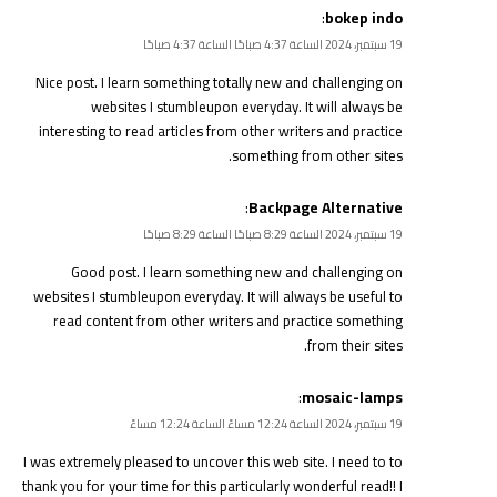
:
bokep indo
19 سبتمبر، 2024 الساعة 4:37 صباحًا الساعة 4:37 صباحًا
Nice post. I learn something totally new and challenging on
websites I stumbleupon everyday. It will always be
interesting to read articles from other writers and practice
something from other sites.
:
Backpage Alternative
19 سبتمبر، 2024 الساعة 8:29 صباحًا الساعة 8:29 صباحًا
Good post. I learn something new and challenging on
websites I stumbleupon everyday. It will always be useful to
read content from other writers and practice something
from their sites.
:
mosaic-lamps
19 سبتمبر، 2024 الساعة 12:24 مساءً الساعة 12:24 مساءً
I was extremely pleased to uncover this web site. I need to to
thank you for your time for this particularly wonderful read!! I