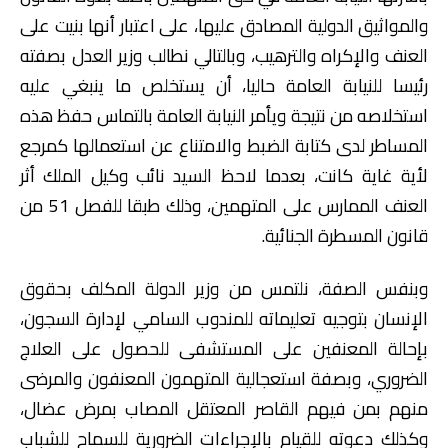
والمواثيق الدولية المصادق عليها، على اعتبار أنها بنيت على
العنف والإكراه والترهيب، وبالتالي نطالب وزير العدل بصفته
رئيسا للنيابة العامة حاليا، أن يستخلص ما ينبغي عليه
استخلاصه من نتيجة ويأمر النيابة العامة بالتماس حفظ هذه
المساطر لدى كتابة الضبط والامتناع عن استعمالها كمرجع
لأية غاية كانت، بعدما لاحظ السيد نائب وكيل الملك أثر
العنف الممارس على المتهمين، وذلك طبقا للفصل 51 من
قانون المسطرة الجنائية.
وبنفس الصفة، نلتمس من وزير الدولة المكلف بحقوق
الإنسان بتوجيه تعليماته للمندوب السامي لإدارة السجون،
بإحالة المعنفين على المستشفى للحصول على العلاج
الضروري، وبصفة استعجالية المتهمون المعنفون والمرضى
منهم بمن فيهم القاصر المعتقل المصاب بمرض عضال،
وكذلك دعوته للقيام بالإجراءات الضرورية للسماح للشباب