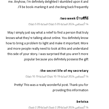
me. Anyhow, I’m definitely delighted I stumbled upon it and
I’ll be book-marking it and checking back frequently.
:
two week บ้านซีรี่ย์
14 أغسطس، 2024 الساعة 5:05 صباحًا الساعة 5:05 صباحًا
May I simply just say what a relief to find a person that truly
knows what they’re talking about online. You definitely know
how to bring a problem to light and make it important. More
and more people really need to look at this and understand
this side of your story. I was surprised that you aren’t more
popular because you definitely possess the gift.
:
the secret life of my secretary
14 أغسطس، 2024 الساعة 10:19 صباحًا الساعة 10:19 صباحًا
Pretty! This was a really wonderful post. Thank you for
providing this information.
:
betvisa
14 أغسطس، 2024 الساعة 2:28 مساءً الساعة 2:28 مساءً