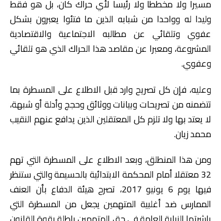
مسيرا ولا مخططا ولا رئيسا لأي حراك كان، بل هو فقط
وليدا له وواحدا من شبابه الذين ما فتئوا يعبرون بشكل
عفوي وتلقائي عن مطالبه الاجتماعية والاقتصادية
المشروعة، ومعبرا عن مقاصد هذا الحراك الذي هو تلقائي
وعفوي.
وعليه، فإن كل تصريح وارد قبل الاطلاع على المسطرة بما
تتضمنه من تصريحات وبيانات ووثائق وحجج وأدلة أو شبهة،
لا يعتد بها ولا تلزم كل المعتقلين الذين يدافع عنهم النقيب
محمد زيان.
ومن هذا المنطلق، وبعد الاطلاع على المسطرة التي تهم
32 معتقلا أمام المحكمة الابتدائية بالحسيمة والتي ستنظر
فيها يوم 6 يونيو 2017، تصرح هيئة الدفاع بأن العنف
الممارس ضد أغلبية المتهمين يجعل من المسطرة التي
باشرتها النيابة العامة في حق المتهمين باطلة بقوة القانون