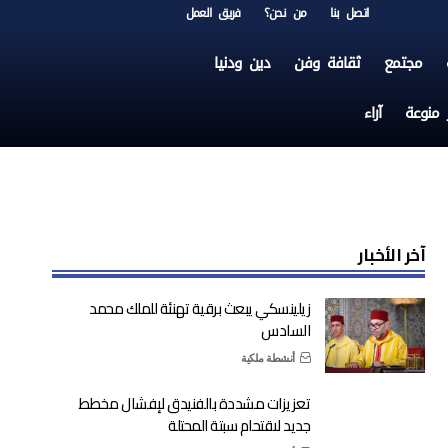
اتصل بنا
من نحن؟
فريق العمل
مجتمع
ثقافة وفن
دين ودنيا
ر منوعة
آراء
آخر الأخبار
زيلينسكي يبعث برقية تهنئة للملك محمد
السادس
أنشطة ملكية
تعزيزات مشددة بالفنيدق لإفشال مخطط
جديد لاقتحام سبتة المحتلة