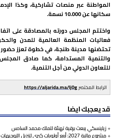
المواطنة عبر منصات تشاركية، وكذا الإدم
سكانها عن 10.000 نسمة.
واختتم المجلس دورته بالمصادقة على اتف
تحتضنها مدينة طنجة، في خطوة تعزز حضور ا
والتنمية المستدامة، كما صادق المجلس ع
للتعاون الدولي من أجل التنمية.
الرابط المختصر
https://aljarida.ma/lj0g
قد يعجبك ايضا
زيلينسكي يبعث برقية تهنئة للملك محمد السادس
مشروع مالية 2027: أربع أولويات كبرى لتنزيل التوجيهات الملكية وتوطيد الدولة الاجتماعية