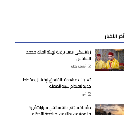
آخر الأخبار
زيلينسكي يبعث برقية تهنئة للملك محمد
السادس
أنشطة ملكية
تعزيزات مشددة بالفنيدق لإفشال مخطط
جديد لاقتحام سبتة المحتلة
أمن
مأساة سبتة: إدانة سائقي سيارات أجرة
والمهنيون يطالبون بمراجعة الأحكام
عدالة