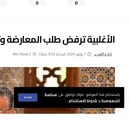
0
0
الأغلبية ترفض طلب المعارضة وت
7 يوليو، 2026 الساعة 9:52 صباحًا
2 Min Read
إدارة التحرير
باستخدام هذا الموقع ، فإنك توافق على
سياسة
Accept
الخصوصية
و
شروط الاستخدام
.