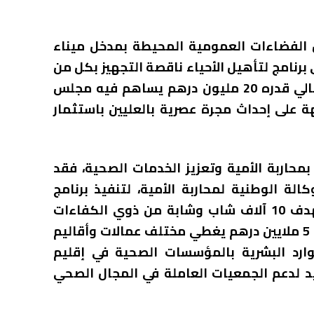
 الفضاءات العمومية المحيطة بمدخل ميناء
برنامج لتأهيل الأحياء ناقصة التجهيز بكل من
المضيق والفنيدق ومرتيل، بغلاف مالي إجمالي قدره 20 مليون درهم يساهم فيه مجلس
ة على إحداث مجرة عصرية بالعليين باستثمار
محاربة الأمية وتعزيز الخدمات الصحية، فقد
ة الوطنية لمحاربة الأمية، لتنفيذ برنامج
للتأهيل والإدماج السوسيو-اقتصادي يستهدف 10 آلاف شاب وشابة من ذوي الكفاءات
القرائية المحدودة، برصد اعتماد سنوي قدره 5 ملايين درهم يغطي مختلف عمالات وأقاليم
موارد البشرية بالمؤسسات الصحية في إقليم
د لدعم الجمعيات العاملة في المجال الصحي