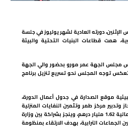
إثنين، دورته العادية لشهر يوليوز في جلسة
ة، همت قطاعات البنيات التحتية والبيئة
يس مجلس الجهة عمر مورو بحضور والي الجهة
تعكس توجه المجلس نحو تسريع تنزيل برنامج
بيئية موقع الصدارة في جدول أعمال الدورة،
وتدبير مركز طمر وتثمين النفايات المنزلية
المعروف بـ”البوغاز”، الذي تناهز كلفته الإجمالية 1.62 مليار درهم، وينجز بشراكة بين وزارة
الجماعات الترابية، بهدف الارتقاء بمنظومة