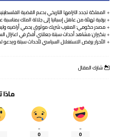
المملكة تجدد التزامها التاريخي بدعم القضية الفلسطيني
برقية تهنئة من عاهل إسبانيا إلى جلالة الملك بمناسبة 
مصدر حكومي: المغرب شريك موثوق يحمي أراضيه وليس “
بنكيران: مشاهد أحداث سبتة جعلتني أفكر في اعتزال ال
الأحرار يرفض الاستغلال السياسي لأحداث سبتة ويدعو ل
شارك المقال
ماذا 
_
_
0
0