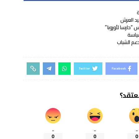
ة
عيد العرش
حارسا لأوروبا”
سياسة
دعم الشباب
Twitter
Facebook
تعتقد؟
_
_
_
0
0
0