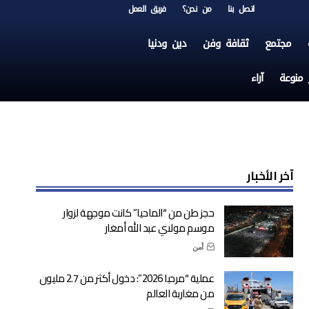
اتصل بنا
من نحن؟
فريق العمل
مجتمع
ثقافة وفن
دين ودنيا
ر منوعة
آراء
آخر الأخبار
حجز طن من “الماحيا” كانت موجهة لزوار
موسم مولاي عبد الله أمغار
أمن
عملية “مرحبا 2026”: دخول أكثر من 2.7 مليون
من مغاربة العالم