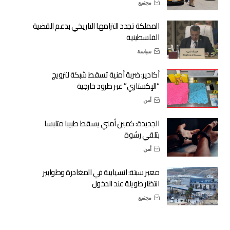
مجتمع
المملكة تجدد التزامها التاريخي بدعم القضية
الفلسطينية
سياسة
أكادير: ضربة أمنية تسقط شبكة لترويج
“الإكستازي” عبر طرود خارجية
أمن
الجديدة: كمين أمني يسقط طبيبا متلبسا
بتلقي رشوة
أمن
معبر سبتة: انسيابية في المغادرة وطوابير
انتظار طويلة عند الدخول
مجتمع