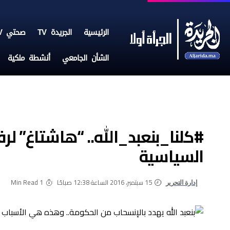
الرئيسية
الجريدة TV
صحتي TV
الشأن الجامعي
أنشطة ملكية
#كلنا_بنعبد_الله.. “هاشتاغ” لر
السياسية
15 سبتمبر، 2016 الساعة 12:38 صباحًا
1 Min Read
إدارة التحرير