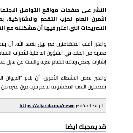
انتشر على صفحات مواقع التواصل الاجتماع
الأمين العام لحزب التقدم والاشتراكية، ب
التصريحات التي اعتبر فيها أن مشكلته مع ال
واعتبر أغلب المتضامنين مع نبيل بنعبد الله، أن ب
مقربة من الملك في الشؤون الداخلية للأحزاب السياسي
إشارات لبعض رفاقه للقيام بعزله والبحث عن بديل عنه
واعتبر بعض النشطاء الأخرين، أن بلاغ “الديوان
يفضحون اللعب المكشوف لدعم حزب دون غيره من ال
الرابط المختصر
https://aljarida.ma/newn
قد يعجبك ايضا