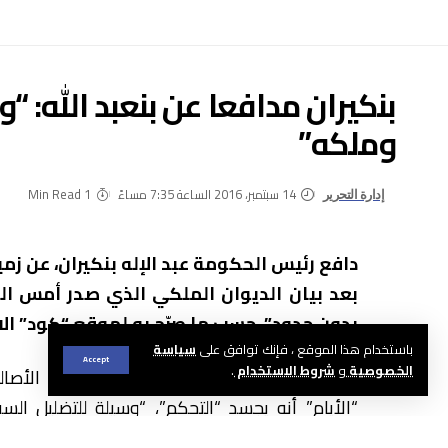
بنكيران مدافعا عن بنعبد الله: 
وملكه”
14 سبتمبر، 2016 الساعة 7:35 مساءً
1 Min Read
إدارة التحرير
دافع رئيس الحكومة عبد الإله بنكيران، عن زمي
بعد بيان الديوان الملكي الذي صدر أمس الث
بدون حدود”، حسب ما صرّح به لموقع “كود” الا
باستخدام هذا الموقع ، فإنك توافق على
سياسة
Accept
الخصوصية
و
شروط الاستخدام
.
ووصف البيان تصريحات بنعبد الله حول حزب الأصال
“الأيام” أنه يجسد “التحكم”، “وسيلة للتضليل ال
تصريحات لا أساس لها من الصحة”.