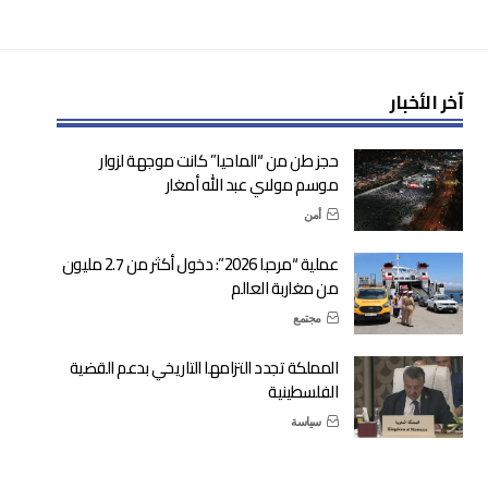
آخر الأخبار
حجز طن من “الماحيا” كانت موجهة لزوار
موسم مولاي عبد الله أمغار
أمن
عملية “مرحبا 2026”: دخول أكثر من 2.7 مليون
من مغاربة العالم
مجتمع
المملكة تجدد التزامها التاريخي بدعم القضية
الفلسطينية
سياسة
أكادير: ضربة أمنية تسقط شبكة لترويج