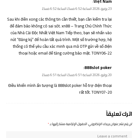
:
Việt Nam
23 يونيو، 2026 الساعة 6:52 مساءً الساعة 6:52 مساءً
Sau khi điền xong các thông tin cần thiết, bạn cần kiểm tra lại
để đảm bảo không có sai sót.
xn88 – Trang Chủ Chính Thức
của Nhà Cái Độc Nhất Việt Nam
Tiếp theo, bạn sẽ nhấn vào
nút “Đăng ký” để hoàn tất quá trình. Một số trường hợp, hệ
thống có thể yêu cầu xác minh qua mã OTP gửi về số điện
thoại hoặc email để tăng cường bảo mật. TONY06-22
:
888slot poker
20 يوليو، 2026 الساعة 6:51 مساءً الساعة 6:51 مساءً
Điều khiến mình ấn tượng là 888slot poker hỗ trợ điện thoại
rất tốt. TONY07-20
اترك تعليقاً
لن يتم نشر عنوان بريدك الإلكتروني.
الحقول الإلزامية مشار إليها بـ
*