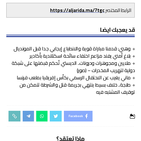
الرابط المختصر
https://aljarida.ma/7tgc
قد يعجبك ايضا
وهبي: قدمنا مباراة قوية والانطباع إيجابي جدا قبل المونديال
بلاغ أمني يفند مزاعم اختفاء سائحة اسكتلندية بأكادير
ملايين ومجوهرات ودرونات.. الديستي تُحكم قبضتها على شبكة
دولية لتهريب المخدرات – (صور)
ماني يغيب عن الاحتفال الرسمي بكأس إفريقيا بملعب فرنسا
طنجة.. خلاف بسيط ينتهي بجريمة قتل والشرطة تتمكن من
توقيف المشتبه فيه
Facebook
ماذا تعتقد؟