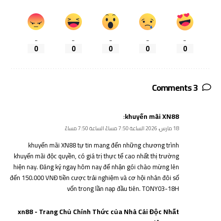
_
_
_
_
_
0
0
0
0
0
3 Comments
:
khuyến mãi XN88
18 مارس، 2026 الساعة 7:50 مساءً الساعة 7:50 مساءً
khuyến mãi XN88
tự tin mang đến những chương trình
khuyến mãi độc quyền, có giá trị thực tế cao nhất thị trường
hiện nay. Đăng ký ngay hôm nay để nhận gói chào mừng lên
đến 150.000 VNĐ tiền cược trải nghiệm và cơ hội nhân đôi số
vốn trong lần nạp đầu tiên. TONY03-18H
xn88 - Trang Chủ Chính Thức của Nhà Cái Độc Nhất