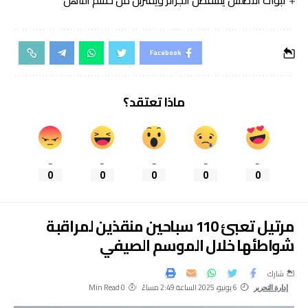
لبؤات الأطلس يسقطن الجزائر ويقتربن من حسم التأهل
Facebook
ماذا تعتقد؟
_
_
_
_
_
0
0
0
0
0
مرتيل تعبئ 110 سباحين منقذين لمراقبة
شواطئها خلال الموسم الصيفي
شارك
6 يونيو، 2025 الساعة 2:49 مساءً
0 Min Read
إدارة التحرير