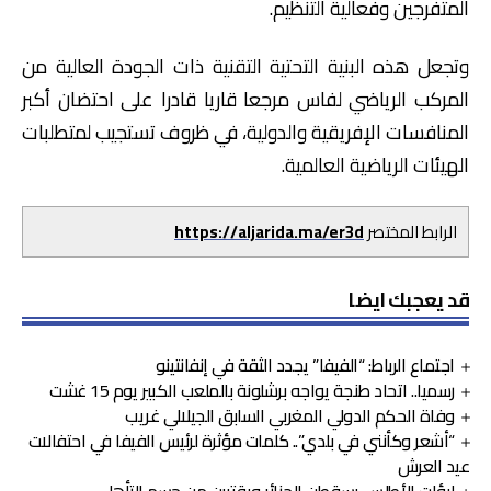
المتفرجين وفعالية التنظيم.
وتجعل هذه البنية التحتية التقنية ذات الجودة العالية من
المركب الرياضي لفاس مرجعا قاريا قادرا على احتضان أكبر
المنافسات الإفريقية والدولية، في ظروف تستجيب لمتطلبات
الهيئات الرياضية العالمية.
الرابط المختصر
https://aljarida.ma/er3d
قد يعجبك ايضا
اجتماع الرباط: “الفيفا” يجدد الثقة في إنفانتينو
رسميا.. اتحاد طنجة يواجه برشلونة بالملعب الكبير يوم 15 غشت
وفاة الحكم الدولي المغربي السابق الجيلالي غريب
“أشعر وكأنني في بلدي”.. كلمات مؤثرة لرئيس الفيفا في احتفالات
عيد العرش