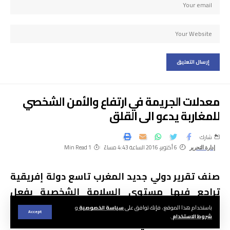
معدلات الجريمة في ارتفاع والأمن الشخصي
للمغاربة يدعو الى القلق
شارك
6 أكتوبر، 2016 الساعة 4:43 مساءً
1 Min Read
إدارة التحرير
صنف تقرير دولي جديد المغرب تاسع دولة إفريقية
تراجع فيها مستوى السلامة الشخصية بفعل
مجموعة من العوامل، من ضمنها ارتفاع معدلات
باستخدام هذا الموقع ، فإنك توافق على
سياسة الخصوصية
و
Accept
شروط الاستخدام
.
الجريمة والاتجار في البشر والاضطرابات الاجتماعية