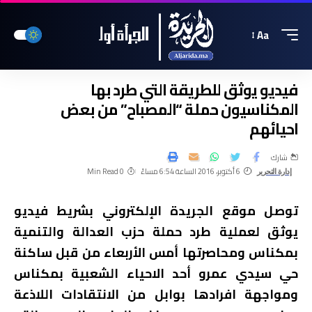
Aa
فيديو يوثق للطريقة التي طرد بها
المكناسيون حملة “المصباح” من بعض
احيائهم
شارك
6 أكتوبر، 2016 الساعة 6:54 مساءً
0 Min Read
إدارة التحرير
توصل موقع الجريدة الإلكتروني بشريط فيديو
يوثق لعملية طرد حملة حزب العدالة والتنمية
بمكناس ومحاصرتها أمس الأربعاء من قبل ساكنة
حي سيدي عمرو أحد الاحياء الشعبية بمكناس
ومواجهة افرادها بوابل من الانتقادات اللاذعة