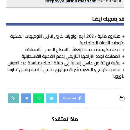
الرابط المختصر
https://aljarida.ma/p7o6
قد يعجبك ايضا
مشروع مالية 2027: أربع أولويات كبرى لتنزيل التوجيهات الملكية
وتوطيد الدولة الاجتماعية
خطة حكومية جديدة لإنعاش القطاع الصحي بالمملكة
المملكة تجدد التزامها التاريخي بدعم القضية الفلسطينية
برقية تهنئة من عاهل إسبانيا إلى جلالة الملك بمناسبة عيد العرش
مصدر حكومي: المغرب شريك موثوق يحمي أراضيه وليس “حارسا
لأوروبا”
Facebook
ماذا تعتقد؟