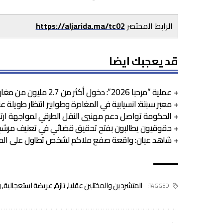
الرابط المختصر
https://aljarida.ma/tc02
قد يعجبك ايضا
عملية “مرحبا 2026”: دخول أكثر من 2.7 مليون من مغاربة العالم
معبر سبتة: انسيابية في المغادرة وطوابير انتظار طويلة ع
الحكومة تواصل دعم مهنيي النقل الطرقي لمواجهة ارتف
حقوقيون يطالبون بفتح تحقيق قضائي في تعنيف مرشح 
شاهد عيان: واقعة صفع ملاكم لشخص تطاول على المل
المتشردين والمختلين عقليا
,
تازة
,
عريضة استعجالية
,
و
TAGGED: