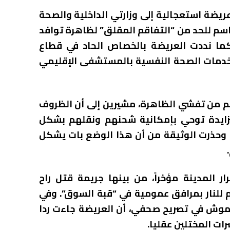
ريضة استعجالية إلى وزارتي الداخلية والصحة
اسم للحد من “التفاقم المقلق” لظاهرة توافد
 كما نددت العريضة بالخصاص الحاد في قطاع
 لخدمات الصحة النفسية بالمستشفى الإقليمي
 من تفشي الظاهرة، مشيرين إلى أن الظروف
تزايدة توحي بإمكانية شحنهم ونقلهم بشكل
 وحذرت الوثيقة من أن هذا الوضع بات يشكل
المدينة مؤخراً، من بينها جريمة قتل راح
 للنار بمرافق عمومية في “قبة السوق”. وفي
موش في تصريح صحفي، أن العريضة جاءت ردا
ات المختلين عقليا.