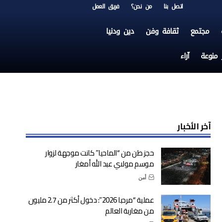
اتصل بنا
من نحن؟
فريق العمل
مجتمع
ثقافة وفن
دين ودنيا
ر منوعة
آراء
آخر الأخبار
حجز طن من “الماحيا” كانت موجهة لزوار
موسم مولاي عبد الله أمغار
أمن
عملية “مرحبا 2026”: دخول أكثر من 2.7 مليون
من مغاربة العالم