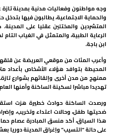
وجه مواطنون وفعاليات مدنية بمدينة تازة ع
والحماية الاجتماعية، يطالبون فيها بتدخل ح
المتشردين والمختلين عقليا على المدينة.
الرعاية الطبية، والمتمثل في الغياب التام
ابن باجة.
وأعرب المئات من موقعي العريضة عن قلقهم
المحيطة بتوافد هؤلاء الأشخاص بأعداد م
ممنهج من مدن أخرى وإلقائهم بشوارع تازة.
تهديدا مباشرا لسكينة الساكنة وأمنها العام.
ورصدت الساكنة حوادث خطيرة هزت استقرار 
ضحيتها طفل، وحالات اعتداء وتخريب، وإضرام
هذا السياق، أكد منسق المبادرة عصام حما
على حالة “التسيب” وإغراق المدينة دوريا بعشر