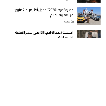
عملية “مرحبا 2026”: دخول أكثر من 2.7 مليون
من مغاربة العالم
مجتمع
المملكة تجدد التزامها التاريخي بدعم القضية
الفلسطينية
سياسة
أكادير: ضربة أمنية تسقط شبكة لترويج
“الإكستازي” عبر طرود خارجية
أمن
الجديدة: كمين أمني يسقط طبيبا متلبسا
بتلقي رشوة
أمن
معبر سبتة: انسيابية في المغادرة وطوابير
انتظار طويلة عند الدخول