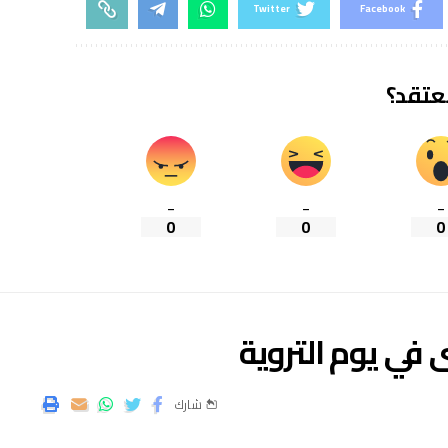
Twitter
Facebook
تعتقد؟
_
_
_
0
0
0
في يوم التروية
شارك