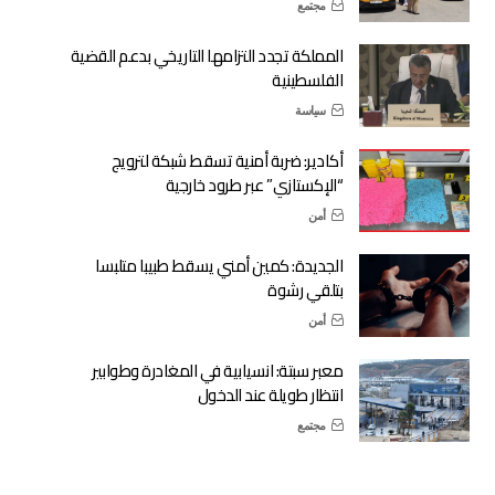
مجتمع
المملكة تجدد التزامها التاريخي بدعم القضية
الفلسطينية
سياسة
أكادير: ضربة أمنية تسقط شبكة لترويج
“الإكستازي” عبر طرود خارجية
أمن
الجديدة: كمين أمني يسقط طبيبا متلبسا
بتلقي رشوة
أمن
معبر سبتة: انسيابية في المغادرة وطوابير
انتظار طويلة عند الدخول
مجتمع