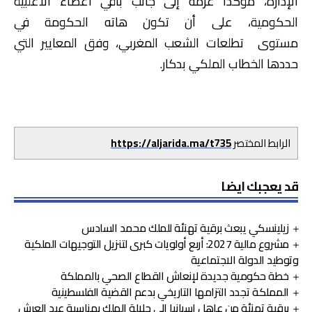
الإدارة، مؤكدا عزمه إلى جانب باقي أعضاء الأغلبية
الحكومية، على أن تكون هاته الحكومة في
مستوى تطلعات الشعب المغربي، وفق المعايير التي
حددها الخطاب الملكي بدكار.
الرابط المختصر
https://aljarida.ma/t735
قد يعجبك ايضا
زيلينسكي يبعث برقية تهنئة للملك محمد السادس
مشروع مالية 2027: أربع أولويات كبرى لتنزيل التوجيهات الملكية
وتوطيد الدولة الاجتماعية
خطة حكومية جديدة لإنعاش القطاع الصحي بالمملكة
المملكة تجدد التزامها التاريخي بدعم القضية الفلسطينية
برقية تهنئة من عاهل إسبانيا إلى جلالة الملك بمناسبة عيد العرش