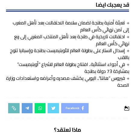
قد يعجبك ايضا
تعبئة أمنية بطنجة لضمان سلامة الاحتفالات بعد تأهل المغرب
إلى ثمن نهائي كأس العالم
احتفالات تاريخية في طنجة بعد تأهل المنتخب المغربي إلى ربع
نهائي كأس العالم
إسدال الستار على بطولة العالم للأوبتيميست بطنجة وإسبانيا تتوج
باللقب
في أجواء استثنائية.. افتتاح بطولة العالم للشراع “أوبتيميست”
بمشاركة 73 دولة بطنجة
فيروس “هانتا”.. اليوبي يكشف مصدره وأعراضه واستعدادات وزارة
الصحة
Facebook
ماذا تعتقد؟