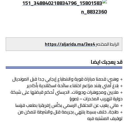
الرابط المختصر
https://aljarida.ma/3es4
قد يعجبك ايضا
وهبي: قدمنا مباراة قوية والانطباع إيجابي جدا قبل المونديال
بلاغ أمني يفند مزاعم اختفاء سائحة اسكتلندية بأكادير
ملايين ومجوهرات ودرونات.. الديستي تُحكم قبضتها على شبكة
دولية لتهريب المخدرات – (صور)
ماني يغيب عن الاحتفال الرسمي بكأس إفريقيا بملعب فرنسا
طنجة.. خلاف بسيط ينتهي بجريمة قتل والشرطة تتمكن من
توقيف المشتبه فيه