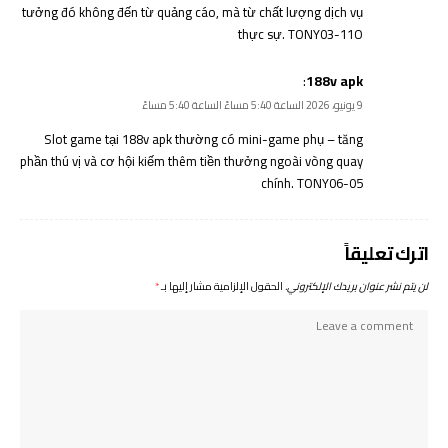
tưởng đó không đến từ quảng cáo, mà từ chất lượng dịch vụ
thực sự. TONY03-11O
:
188v apk
9 يونيو، 2026 الساعة 5:40 مساءً الساعة 5:40 مساءً
Slot game tại
188v apk
thường có mini-game phụ – tăng
phần thú vị và cơ hội kiếm thêm tiền thưởng ngoài vòng quay
chính. TONY06-05
اترك تعليقاً
لن يتم نشر عنوان بريدك الإلكتروني.
الحقول الإلزامية مشار إليها بـ
*