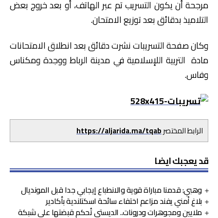
مرجحة أن يكون التسريب تم عبر الهاتف، أو بعد خروج بعض
التلاميذ بدقائق بعد توزيع الامتحان.
وكان صفحة التسريبات نشرت دقائق بعد انطلاق الامتحانات
مادة التربية اللإسلامية في مدينة الرباط ووجدة ومكناس
وفاس.
الرابط المختصر
https://aljarida.ma/tqab
قد يعجبك ايضا
وهبي: قدمنا مباراة قوية والانطباع إيجابي جدا قبل المونديال
بلاغ أمني يفند مزاعم اختفاء سائحة اسكتلندية بأكادير
ملايين ومجوهرات ودرونات.. الديستي تُحكم قبضتها على شبكة