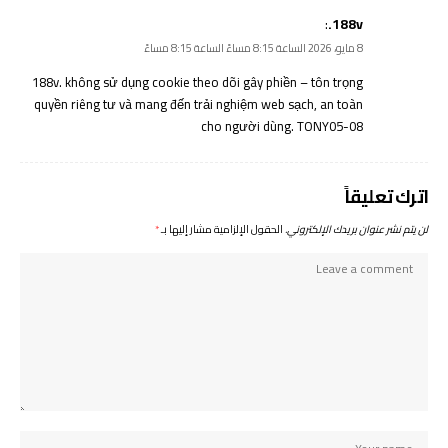
:
188v.
8 مايو، 2026 الساعة 8:15 مساءً الساعة 8:15 مساءً
188v.
không sử dụng cookie theo dõi gây phiền – tôn trọng
quyền riêng tư và mang đến trải nghiệm web sạch, an toàn
cho người dùng. TONY05-08
اترك تعليقاً
لن يتم نشر عنوان بريدك الإلكتروني.
الحقول الإلزامية مشار إليها بـ
*