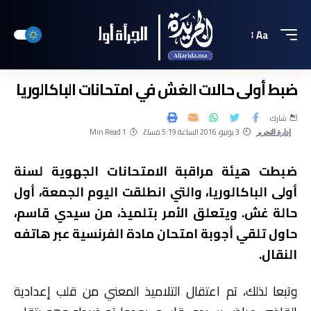
Aa
ضبط أولى حالات الغش في امتحانات الباكالوريا
شارك
3 يونيو، 2016 الساعة 5:19 مساءً
1 Min Read
إدارة التحرير
ضبطت هيئة مراقبة الامتحانات الجهوية لسنة
أولى الباكالوريا، والتي انطلقت اليوم الجمعة، أول
حالة غش. ويتعلق الأمر بتلميذ، من سيدي قاسم،
حاول تلقي أجوبة امتحان مادة الفرنسية عبر هاتفه
النقال.
وتبعا لذلك، تم اعتقال التلاميذ المعني من قلب إعدادية